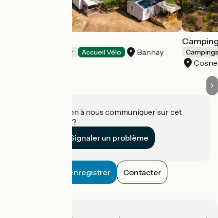
Camping de l'Ile
Camping 
Bannay
Campings
Accueil Vélo
Camping
Cosne
Une information à nous communiquer sur cet
établissement ?
Signaler un problème
Enregistrer
Contacter