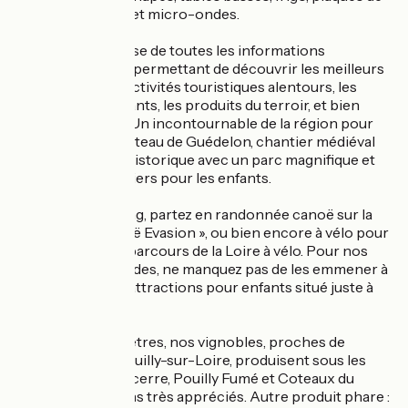
cuisson, vaisselle et micro-ondes.
Le camping dispose de toutes les informations
nécessaires vous permettant de découvrir les meilleurs
plans sur les attractivités touristiques alentours, les
meilleurs restaurants, les produits du terroir, et bien
d’autres encore ! Un incontournable de la région pour
les familles, le Château de Guédelon, chantier médiéval
de construction historique avec un parc magnifique et
de nombreux ateliers pour les enfants.
En face du camping, partez en randonnée canoë sur la
Loire avec « Canoë Evasion », ou bien encore à vélo pour
suivre le célèbre parcours de la Loire à vélo. Pour nos
petites têtes blondes, ne manquez pas de les emmener à
O’Parc, un parc d’attractions pour enfants situé juste à
côté du camping.
A quelques kilomètres, nos vignobles, proches de
Sancerre et de Pouilly-sur-Loire, produisent sous les
labels A.O.C « Sancerre, Pouilly Fumé et Coteaux du
Giennois », des vins très appréciés. Autre produit phare :