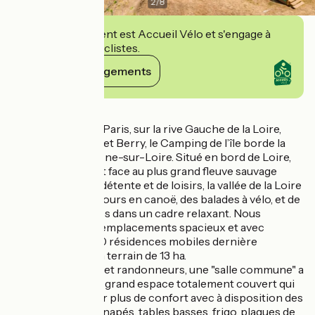
2
/
8
Cet établissement est Accueil Vélo et s'engage à
accueillir des cyclistes.
Voir ses engagements
Détails
A deux heures de Paris, sur la rive Gauche de la Loire,
entre Bourgogne et Berry, le Camping de l’île borde la
ville fleurie de Cosne-sur-Loire. Situé en bord de Loire,
notre camping fait face au plus grand fleuve sauvage
d’Europe. Lieu de détente et de loisirs, la vallée de la Loire
propose des parcours en canoë, des balades à vélo, et de
belles promenades dans un cadre relaxant. Nous
disposons de 119 emplacements spacieux et avec
électricité, dont 10 résidences mobiles dernière
génération, sur un terrain de 13 ha.
Pour les cyclistes et randonneurs, une "salle commune" a
été aménagée. Un grand espace totalement couvert qui
leur est dédié pour plus de confort avec à disposition des
tables, chaises, canapés, tables basses, frigo, plaques de