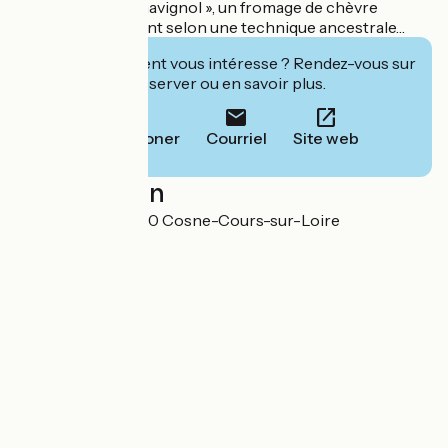
Le « Crottin de Chavignol », un fromage de chèvre
fabriqué localement selon une technique ancestrale…
Cet établissement vous intéresse ? Rendez-vous sur
leur site pour réserver ou en savoir plus.
Téléphoner
Courriel
Site web
Localisation
Ile de Cosne 58200 Cosne-Cours-sur-Loire