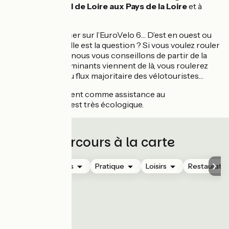
Centre-Val de Loire aux Pays de la Loire
et à
l’océan
Et pour vous lancer sur l’EuroVelo 6… D’est en ouest ou
d’ouest en est, telle est la question ? Si vous voulez rouler
vent dans le dos, nous vous conseillons de partir de la
mer, les vents dominants viennent de là, vous roulerez
ainsi à rebours du flux majoritaire des vélotouristes…
Et avoir le vent comme assistance au
pédalage, c'est très écologique.
Parcours à la carte
Hébergements
Pratique
Loisirs
Restauratio