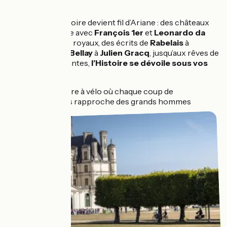
Comté.
Plus à l’ouest, la Loire devient fil d’Ariane : des châteaux
de la Renaissance avec
François 1er
et
Leonardo da
Vinci
, aux jardins royaux, des écrits de
Rabelais
à
Ronsard
, de
Du Bellay
à
Julien Gracq
, jusqu’aux rêves de
Jules Verne
à Nantes,
l’Histoire se dévoile sous vos
roues
.
Une aventure à vélo où chaque coup de
pédale vous rapproche des grands hommes