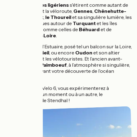
Les
villages
et
îles ligériens
s'étirent comme autant de
pépites jalonnant la véloroute,
Gennes
,
Chênehutte-
Trèves-Cunault
,
le Thoureil
et sa singulière lumière, les
sites troglodytiques autour de
Turquant
et les îles
emblématiques comme celles de
Béhuard
et de
Chalonnes-sur-Loire
.
Plus proches de l’Estuaire, posé tel un balcon sur la Loire,
St-Florent-le-Vieil
, ou encore
Oudon
et son altier
donjon charment les vélotouristes. Et l’ancien avant-
port de Nantes,
Paimboeuf
, à l’atmosphère si singulière,
vous surprend avant votre découverte de l’océan
Atlantique.
Avec l’EuroVelo 6, vous expérimenterez à
coup sûr, à un moment ou à un autre, le
syndrome de Stendhal !