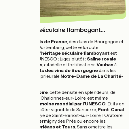
Un héritage séculaire flamboyant...
Berceau des rois de France
, des ducs de Bourgogne et
des princes de Wurtemberg, cette véloroute
internationale à l'
héritage séculaire flamboyant
est
distinguée par l’UNESCO ; jugez plutôt :
Saline royale
d’Arc-et-Senans
, citadelle et fortifications
Vauban
à
Besançon,
climats des vins de Bourgogne
dans les
vignobles, église prieurale
Notre-Dame de La Charité-
sur-Loire
…
Dans le
Val de Loire
, cette densité en splendeurs, de
Sully-sur-Loire à Chalonnes-sur-Loire, est même
inscrite au patrimoine mondial par l’UNESCO
. Et il y en
a pour tous les goûts : vignoble de Sancerre,
Pont-Canal
de Briare
, l’Abbaye de Saint-Benoît-sur-Loire, l'Oratoire
carolingien de Germigny des Prés ou encore les
cathédrales d'Orléans et Tours
. Sans omettre les