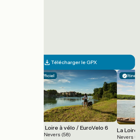
Télécharger le GPX
Itinéraire officiel
Itinér
Entre Rhin et Loire à vélo / EuroVelo 6
La Loire 
Bâle (Suisse) > Nevers (58)
Nevers > 