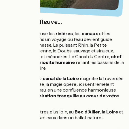
Un itinéraire fleuve...
L’EuroVelo 6 épouse les
rivières
, les
canaux
et les
confluences
dans un voyage où l’eau devient guide,
mémoire et promesse. Le puissant Rhin, la Petite
Camargue Alsacienne, le Doubs, sauvage et sinueux,
sculptant vallées et méandres. Le Canal du Centre,
chef-
d’œuvre d’ingéniosité humaine
reliant les bassins de la
Saône et de la Loire.
À Digoin,
le pont-canal de la Loire
magnifie la traversée
du fleuve. À Decize, la magie opère : ici s’entremêlent
plusieurs bras d’eau, en une confluence harmonieuse,
comme
une respiration tranquille au cœur de votre
voyage à vélo
.
Quelques kilomètres plus loin, au
Bec d'Allier
,
la Loire
et
l'Allier
mêlent leurs eaux dans un ballet naturel
saisissant.