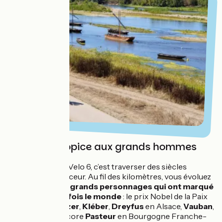
Un terroir propice aux grands hommes
Rouler sur l’EuroVelo 6, c’est traverser des siècles
d’histoire en douceur. Au fil des kilomètres, vous évoluez
sur les traces
de grands personnages qui ont marqué
la France et parfois le monde
: le prix Nobel de la Paix
Albert Schweitzer
,
Kléber
,
Dreyfus
en Alsace,
Vauban
,
Bartholdi
ou encore
Pasteur
en Bourgogne Franche-