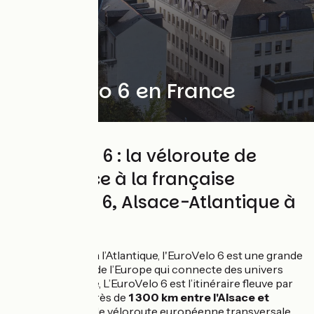
L'EuroVelo 6 en France
L'EuroVelo 6 : la véloroute de
l'excellence à la française
L’EuroVelo 6, Alsace-Atlantique à
vélo
De la Mer Noire à l’Atlantique, l'EuroVelo 6 est une grande
traversée à vélo de l’Europe qui connecte des univers
variés. En France, L’EuroVelo 6 est l’itinéraire fleuve par
excellence sur près de
1 300 km entre l'Alsace et
l'Atlantique
, seule véloroute européenne transversale