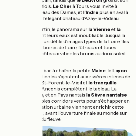
sauvage de Courpain, tandis que
le Beuvron
grossit son
débit en aval de Blois.
Le Cher
à Tours vous invite à
découvrir le château des Dames, et
l’Indre
plus en aval à
vous évader vers l’élégant château d’Azay-le-Rideau.
À Candes-St-Martin, le panorama sur
la Vienne
et
la
Loire
entremêlant leurs eaux est inoubliable. Jusqu’à la
mer, c’est ensuite un défilé d’images types de la Loire, îles
et îlots sauvages, boires de Loire, fûtreaux et toues
cabanées, et les côteaux viticoles brunis au doux soleil
ligérien.
L'
Authion
et son bac à chaîne, la petite
Maine
, le
Layon
et ses coteaux viticoles s'ajoutent aux rivières intimes de
la Loire. L'
Èvre
à St-Forent-le-Vieil et
le tranquille
Hâvre
en Pays d'Ancenis
complètent le tableau. La
sinueuse
Divatte,
et en Pays nantais
la Sèvre nantaise
et
l'Erdre,
véritables corridors verts pour s'échapper en
douceur de l'agitation urbaine viennent enrichir cette
fresque fluvestre ; avant l'ouverture finale au monde sur
le large estuaire du fleuve.