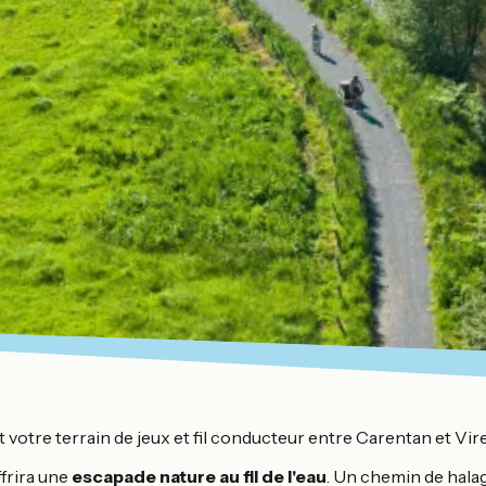
votre terrain de jeux et fil conducteur entre Carentan et Vire
ffrira une
escapade nature au fil de l'eau
. Un chemin de halag