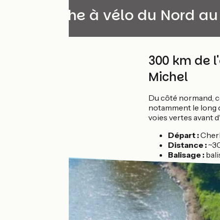
La Manche à vélo du Nord au
300 km de l
Michel
Du côté normand, ce
notamment le long de
voies vertes avant d
Départ :
Cher
Distance :
~3
Balisage :
bal