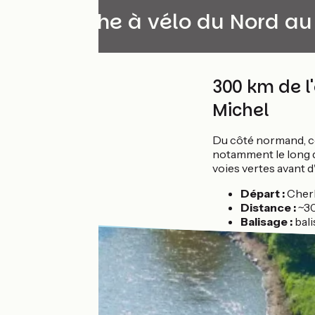
La Manche à vélo du Nord au
300 km de l
Michel
Du côté normand, ce
notamment le long de
voies vertes avant d
Départ :
Cher
Distance :
~3
Balisage :
bal