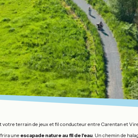
votre terrain de jeux et fil conducteur entre Carentan et Vire
ffrira une
escapade nature au fil de l'eau
. Un chemin de halag