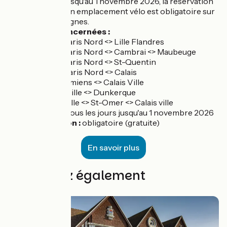
Service
: jusqu'au 1 novembre 2026, la réservation
gratuite d'un emplacement vélo est obligatoire sur
certaines lignes.
Lignes concernées :
K12 Paris Nord <> Lille Flandres
K13 Paris Nord <> Cambrai <> Maubeuge
K14 Paris Nord <> St-Quentin
K16 Paris Nord <> Calais
K21 Amiens <> Calais Ville
K70 Lille <> Dunkerque
K71 Lille <> St-Omer <> Calais ville
Période
: Tous les jours jusqu'au 1 novembre 2026
Réservation :
obligatoire (gratuite)
En savoir plus
Découvrez également