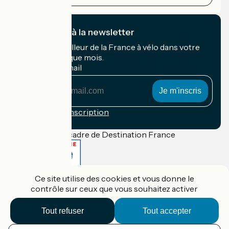
Je m'abonne à la newsletter
Recevez le meilleur de la France à vélo dans votre
boîte mail chaque mois.
Mon adresse mail
Mon
adresse
mail
Conditions d'inscription
Financé dans le cadre de Destination France
Ce site utilise des cookies et vous donne le
Accueil Vélo Pro
contrôle sur ceux que vous souhaitez activer
Contact
Mentions légales
Confidentialité
Tout refuser
Tout accepter
Contact
Réalisation :
StudioJuillet
et
France Vélo Tourisme