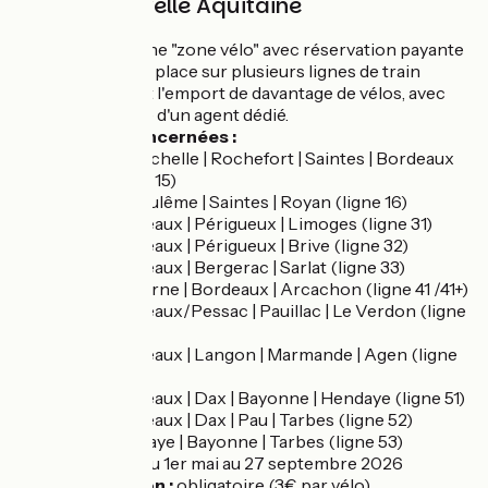
Région Nouvelle Aquitaine
Service
: une "zone vélo" avec réservation payante
est mise en place sur plusieurs lignes de train
permettant l'emport de davantage de vélos, avec
l'assistance d'un agent dédié.
Lignes concernées :
La Rochelle | Rochefort | Saintes | Bordeaux
(ligne 15)
Angoulême | Saintes | Royan (ligne 16)
Bordeaux | Périgueux | Limoges (ligne 31)
Bordeaux | Périgueux | Brive (ligne 32)
Bordeaux | Bergerac | Sarlat (ligne 33)
Libourne | Bordeaux | Arcachon (ligne 41 /41+)
Bordeaux/Pessac | Pauillac | Le Verdon (ligne
42)
Bordeaux | Langon | Marmande | Agen (ligne
44)
Bordeaux | Dax | Bayonne | Hendaye (ligne 51)
Bordeaux | Dax | Pau | Tarbes (ligne 52)
Hendaye | Bayonne | Tarbes (ligne 53)
Période
: du 1er mai au 27 septembre 2026
Réservation :
obligatoire (3€ par vélo)