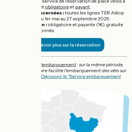
Service :
le service de réservation de place vélos à
bord devient
obligatoire
et
payant
.
Lignes concernées :
toutes les lignes TER Aléop
Période :
du 1er mai au 27 septembre 2026
Réservation :
obligatoire et payante (1€), gratuite
pour les abonnés
En savoir plus sur la réservation
Service d'aide à l'embarquement
: sur la même période,
TER Pays de la Loire facilite l'embarquement des vélo sur
certaines lignes.
Découvrir le "Service embarquement
vélo"
.