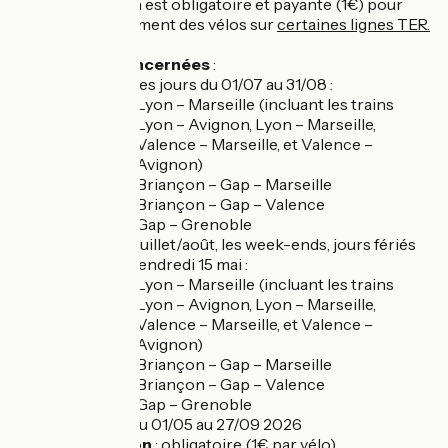
réservation est obligatoire et payante (1€) pour
l’embarquement des vélos sur
certaines lignes TER.
Lignes concernées
:
Tous les jours du 01/07 au 31/08 :
Lyon – Marseille (incluant les trains
Lyon – Avignon, Lyon – Marseille,
Valence – Marseille, et Valence –
Avignon)
Briançon – Gap – Marseille
Briançon – Gap – Valence
Gap – Grenoble
Hors juillet/août, les week-ends, jours fériés
et le vendredi 15 mai :
Lyon – Marseille (incluant les trains
Lyon – Avignon, Lyon – Marseille,
Valence – Marseille, et Valence –
Avignon)
Briançon – Gap – Marseille
Briançon – Gap – Valence
Gap – Grenoble
Période
:Du 01/05 au 27/09 2026
Réservation
: obligatoire (1€ par vélo)