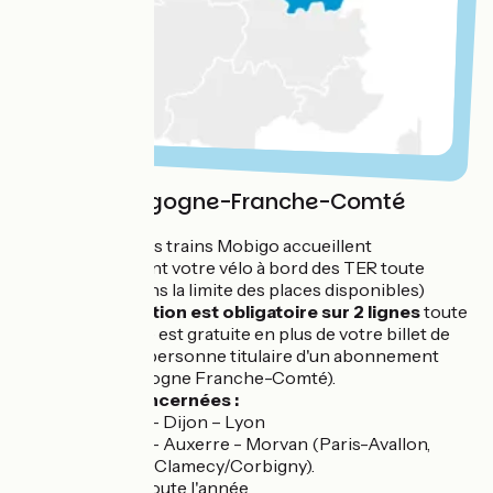
Région Bourgogne-Franche-Comté
Service :
les trains Mobigo accueillent
gratuitement votre vélo à bord des TER toute
l'année (dans la limite des places disponibles)
La réservation est obligatoire sur 2 lignes
toute
l'année. Elle est gratuite en plus de votre billet de
train (sauf personne titulaire d'un abonnement
TER Bourgogne Franche-Comté).
Lignes concernées :
Paris - Dijon – Lyon
Paris - Auxerre - Morvan (Paris-Avallon,
Paris-Clamecy/Corbigny).
Période :
toute l'année