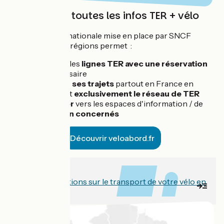
veloabord.fr toutes les infos TER + vélo
Une plateforme nationale mise en place par SNCF
Voyageurs et les régions permet :
d'identifier les
lignes TER avec une réservation
vélo
nécessaire
de
calculer ses trajets
partout en France en
empruntant
exclusivement le réseau de TER
de
rediriger
vers les espaces d'information / de
réservation concernés
Découvrir veloabord.fr
À lire aussi
Toutes les informations sur le transport de votre vélo en
train