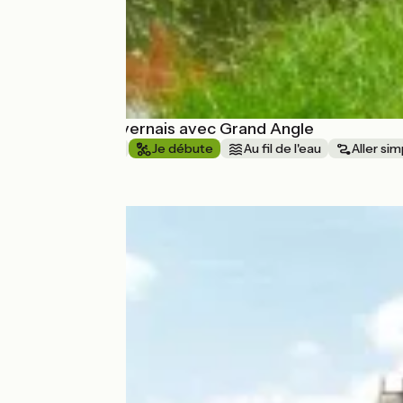
Le Canal du Nivernais avec Grand Angle
1 semaine et +
Je débute
Au fil de l'eau
Aller sim
à partir de
570€