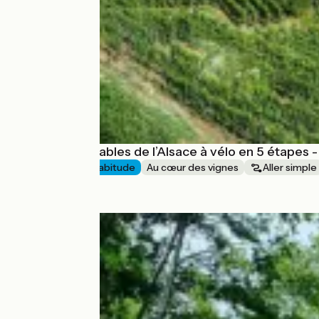
Les incontournables de l’Alsace à vélo en 5 étapes 
6 jours
J'ai l'habitude
Au cœur des vignes
Aller simple
à partir de
890€