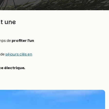
st une
emps de
profiter l'un
 de
séjours clés en
e électrique.