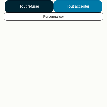
Je cherche un parcours
Tout refuser
Tout accepter
Je trace mon parcours
Personnaliser
FR
Nos outils pour préparer votre
voyage à vélo