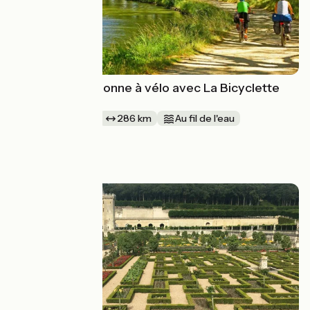
Le Canal de Garonne à vélo avec La Bicyclette
Verte
1 semaine et +
286 km
Au fil de l'eau
Aller simple
à partir de
999€