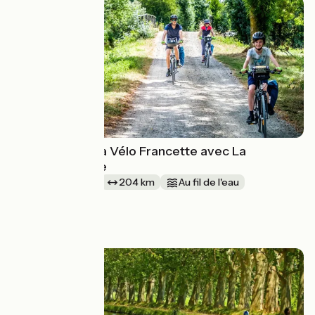
Vacances sur La Vélo Francette avec La
Bicyclette verte
1 semaine et +
204 km
Au fil de l'eau
Aller simple
à partir de
759€