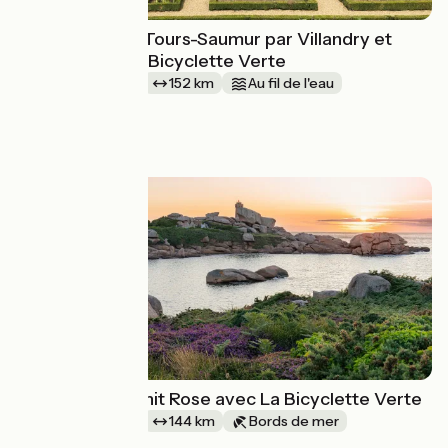
La Loire à vélo, Tours-Saumur par Villandry et
Chinon avec La Bicyclette Verte
1 semaine et +
152 km
Au fil de l'eau
Aller simple
à partir de
499€
La Côte de Granit Rose avec La Bicyclette Verte
1 semaine et +
144 km
Bords de mer
Aller simple