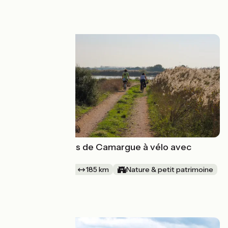
à partir de
559€
Digues et étangs de Camargue à vélo avec
Vélorizons
1 semaine et +
185 km
Nature & petit patrimoine
En boucle
à partir de
1080€