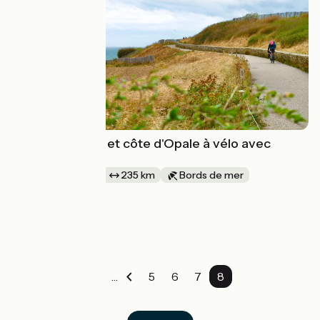
Baie de somme et côte d'Opale à vélo avec
Vélorizons
1 semaine et +
235 km
Bords de mer
Aller simple
à partir de
965€
…
5
6
7
8