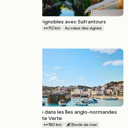
L'Alsace et ses vignobles avec Safrantours
1 semaine et +
112 km
Au cœur des vignes
à partir de
750€
Vacances à vélo dans les îles anglo-normandes
avec la Bicyclette Verte
1 semaine et +
180 km
Bords de mer