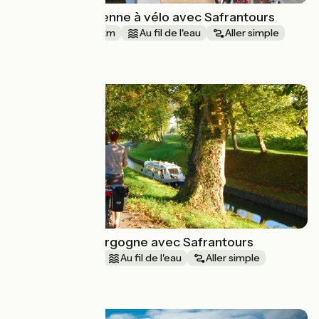
Au fil de la Mayenne à vélo avec Safrantours
4 jours
90 km
Au fil de l'eau
Aller simple
à partir de
575€
Le canal de Bourgogne avec Safrantours
1 semaine et +
Au fil de l'eau
Aller simple
à partir de
730€