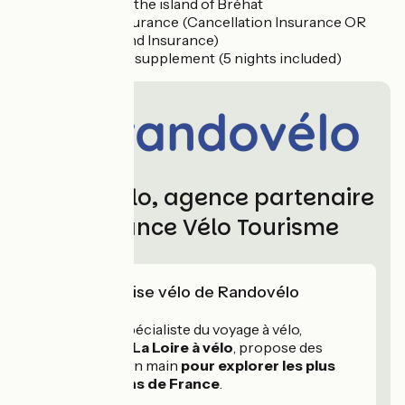
Bike hire on the island of Bréhat
Optional insurance (Cancellation Insurance OR
Peace of Mind Insurance)
Single room supplement (5 nights included)
Randovélo, agence partenaire
de France Vélo Tourisme
L'expertise vélo de Randovélo
Randovélo, spécialiste du voyage à vélo,
pionnier sur La Loire à vélo
, propose des
séjours clés en main
pour explorer les plus
belles régions de France
.