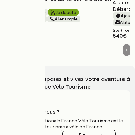
4 jours à
- Randovélo
Débarqu
1 semaine et +
Je débute
4 jours
Bords de mer
Aller simple
Nature
à partir de
à partir de
1030€
540€
Choisissez, préparez et vivez votre aventure à
vélo avec France Vélo Tourisme
Qui sommes-nous ?
L'association nationale France Vélo Tourisme est le
guide officiel du tourisme à vélo en France.