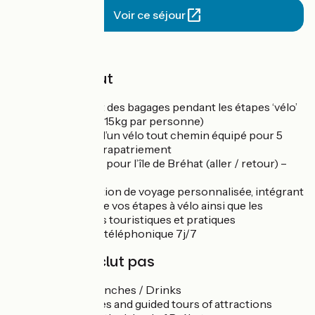
Voir ce séjour
Prix
Le prix inclut
Le transport des bagages pendant les étapes ‘vélo’
(1 bagage de 15kg par personne)
La location d’un vélo tout chemin équipé pour 5
jours et son rapatriement
La traversée pour l’île de Bréhat (aller / retour) –
jour 6
Une application de voyage personnalisée, intégrant
l’ensemble de vos étapes à vélo ainsi que les
informations touristiques et pratiques
L'assistance téléphonique 7j/7
Le prix n'inclut pas
Dinners / Lunches / Drinks
Entrance fees and guided tours of attractions