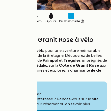
200 km
6 jours
J'ai l'habitude
La Côte de Granit Rose à vélo
Enfourchez votre vélo pour une aventure mémorable
sur le littoral Nord de la Bretagne. Découvrez de belles
plages, les villages de
Paimpol
et
Tréguier
, imprégnés de
culture celtique. Pédalez sur la
Côte de Granit Rose
aux
roches spectaculaires et explorez la charmante
île de
Bréhat
.
À partir de
870€
par personne
Ce séjour vous intéresse ? Rendez-vous sur le site
de
Randovélo
pour réserver ou en savoir plus.