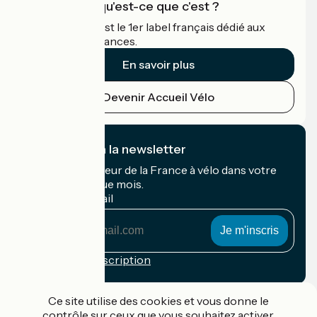
Accueil Vélo qu'est-ce que c'est ?
Accueil Vélo c'est le 1er label français dédié aux
cyclistes en vacances.
En savoir plus
Devenir Accueil Vélo
Je m'abonne à la newsletter
Recevez le meilleur de la France à vélo dans votre
boîte mail chaque mois.
Mon adresse mail
Mon
adresse
mail
Conditions d'inscription
Financé dans le cadre de Destination France
Ce site utilise des cookies et vous donne le
contrôle sur ceux que vous souhaitez activer