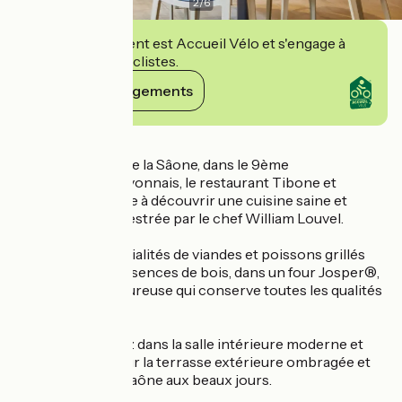
2
/
6
Cet établissement est Accueil Vélo et s'engage à
accueillir des cyclistes.
Voir ses engagements
Détails
Face aux berges de la Sâone, dans le 9ème
arrondissement lyonnais, le restaurant Tibone et
Dorade vous invite à découvrir une cuisine saine et
savoureuse, orchestrée par le chef William Louvel.
Savourez les spécialités de viandes et poissons grillés
aux différentes essences de bois, dans un four Josper®,
une cuisson savoureuse qui conserve toutes les qualités
des aliments frais.
Déjeunez ou dînez dans la salle intérieure moderne et
chaleureuse ou sur la terrasse extérieure ombragée et
cosy avec vue la Saône aux beaux jours.