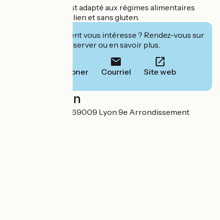
L'établissement est adapté aux régimes alimentaires
végétarien, végétalien et sans gluten.
Cet établissement vous intéresse ? Rendez-vous sur
leur site pour réserver ou en savoir plus.
Téléphoner
Courriel
Site web
Localisation
2 rue des Mûriers 69009 Lyon 9e Arrondissement