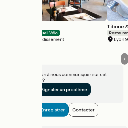
Quai 50
Tibone 
Restaurants
Accueil Vélo
Restaura
Lyon 9e Arrondissement
Lyon 
Une information à nous communiquer sur cet
établissement ?
Signaler un problème
Enregistrer
Contacter