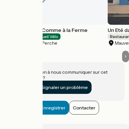
Resto Perche - Comme à la Ferme
Un Eté d
Restaurants
Accueil Vélo
Restaura
Mortagne-au-Perche
Mauve
Une information à nous communiquer sur cet
établissement ?
Signaler un problème
Enregistrer
Contacter