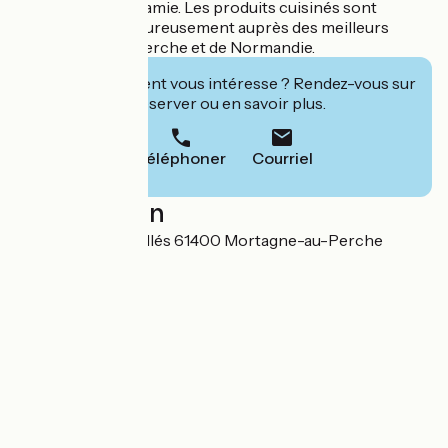
dimanche chez mamie. Les produits cuisinés sont
sélectionnés rigoureusement auprès des meilleurs
producteurs du Perche et de Normandie.
Cet établissement vous intéresse ? Rendez-vous sur
leur site pour réserver ou en savoir plus.
Téléphoner
Courriel
Localisation
43 Rue des 15 Fusillés 61400 Mortagne-au-Perche