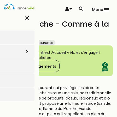
Aller
au
Menu
contenu
close
principal
Resto Perche - Comme à la
Ferme
Accueil Vélo
Restaurants
Cet établissement est Accueil Vélo et s'engage à
accueillir des cyclistes.
Voir ses engagements
Détails
Resto Perche, restaurant qui privilégie les circuits
courts. Un accueil chaleureux, une cuisine traditionnelle
et conviviale à base de produits locaux, régionaux et bio,
à un prix doux. Il est proposé une formule rapide (salade,
sandwichs, tartines, flamme du Perche, viande
normandes grillées et plats qui rappellent les plats du