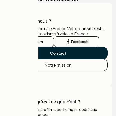
Qui sommes-nous ?
L'association nationale France Vélo Tourisme est le
guide officiel du tourisme à vélo en France.
Instagram
Facebook
Contact
Notre mission
Espace Presse
Espace Pro
Accueil Vélo qu'est-ce que c'est ?
Accueil Vélo c'est le 1er label français dédié aux
cyclistes en vacances.