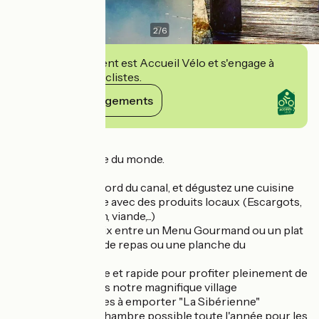
2
/
6
Cet établissement est Accueil Vélo et s'engage à
accueillir des cyclistes.
Voir ses engagements
Détails
Inspiration cuisine du monde.
Installez vous au bord du canal, et dégustez une cuisine
travaillée sur place avec des produits locaux (Escargots,
fromages, poisson, viande,...)
Vous aurez le choix entre un Menu Gourmand ou un plat
à la carte, une salade repas ou une planche du
randonneur.
Service dynamique et rapide pour profiter pleinement de
votre journée dans notre magnifique village
Terrasse, bar, glaces à emporter "La Sibérienne"
Restauration en chambre possible toute l'année pour les