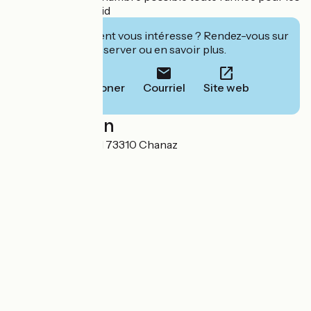
clients du Doux Nid
Cet établissement vous intéresse ? Rendez-vous sur
leur site pour réserver ou en savoir plus.
Téléphoner
Courriel
Site web
Localisation
501 route du canal 73310 Chanaz