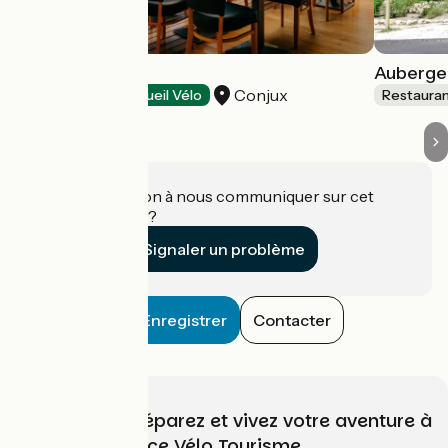
La Jetée
Auberge
Conjux
Restaurants
Accueil Vélo
Restaura
Une information à nous communiquer sur cet
établissement ?
Signaler un problème
Enregistrer
Contacter
Choisissez, préparez et vivez votre aventure à
vélo avec France Vélo Tourisme