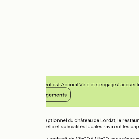
Cet établissement est Accueil Vélo et s'engage à accueilli
Voir ses engagements
Détails
Dans le cadre exceptionnel du château de Lordat, le restauran
Cuisine traditionnelle et spécialités locales raviront les papi
Ouvert du lundi au vendredi, de 12h00 à 14h00, sans réserva