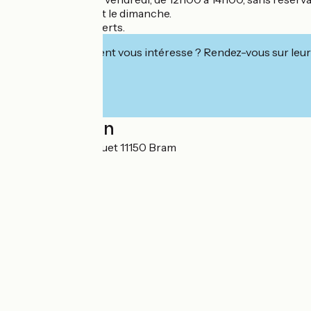
Fermé le samedi et le dimanche.
Capacité: 50 couverts.
Cet établissement vous intéresse ? Rendez-vous sur leur 
Localisation
11 avenue Paul Riquet 11150 Bram