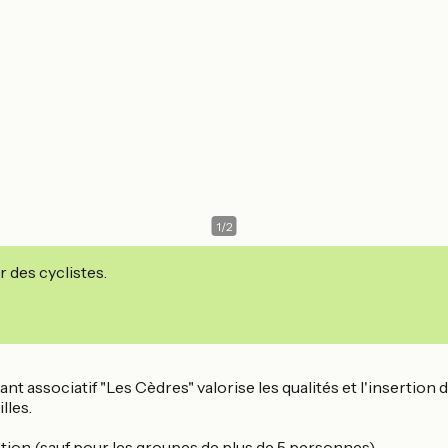
1
/
2
r des cyclistes.
t associatif "Les Cèdres" valorise les qualités et l'insertion 
lles.
tion (sauf pour les groupes de plus de 5 personnes).