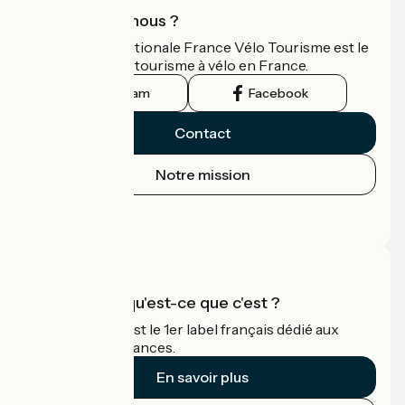
Qui sommes-nous ?
L'association nationale France Vélo Tourisme est le
guide officiel du tourisme à vélo en France.
Instagram
Facebook
Contact
Notre mission
Espace Presse
Espace Pro
Accueil Vélo qu'est-ce que c'est ?
Accueil Vélo c'est le 1er label français dédié aux
cyclistes en vacances.
En savoir plus