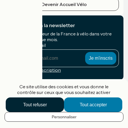
Devenir Accueil Vélo
Je m'abonne à la newsletter
Recevez le meilleur de la France à vélo dans votre
boîte mail chaque mois.
Mon adresse mail
Mon
adresse
mail
Conditions d'inscription
Financé dans le cadre de Destination France
Ce site utilise des cookies et vous donne le
contrôle sur ceux que vous souhaitez activer
Tout refuser
Tout accepter
Accueil Vélo Pro
Contact
Personnaliser
Mentions légales
FR
Confidentialité