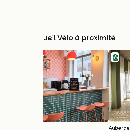
Autres Accueil Vélo à proximité
Pa.Ta.Tra
Auberge