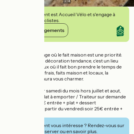
2
/
4
Cet établissement est Accueil Vélo et s'engage à
accueillir des cyclistes.
Voir ses engagements
Détails
Restaurant de village où le fait maison est une priorité.
Ambiance cosy et décoration tendance, c’est un lieu
vivant et chaleureux où il fait bon prendre le temps de
s’arrêter. Produits frais, faits maison et locaux, la
sélection de vin saura vous charmer.
Brunch le premier samedi du mois hors juillet et aout,
buffet à volonté. Plat à emporter / Traiteur sur demande
Menu semaine 16€ entrée + plat + dessert
Menu week-end à partir du vendredi soir 25€ entrée +
plat + dessert
Cet établissement vous intéresse ? Rendez-vous sur
leur site pour réserver ou en savoir plus.