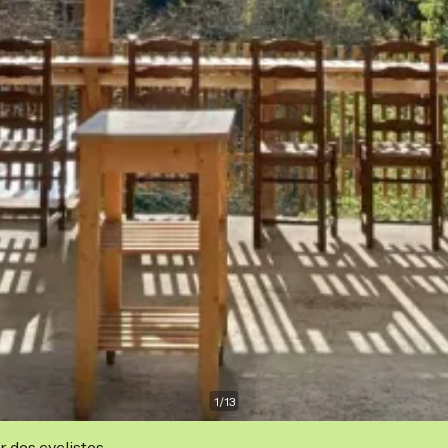
1
/
13
r des cyclistes.