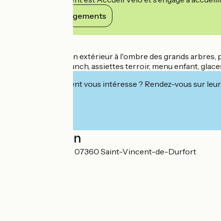
Voir ses engagements
Détails
Espace d'accueil en extérieur à l'ombre des grands arbres, pe
Petit déjeuner, brunch, assiettes terroir, menu enfant, glaces 
Cet établissement vous intéresse ? Rendez-vous sur leur 
Localisation
25 Route de Baffie 07360 Saint-Vincent-de-Durfort