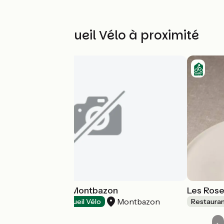
Autres Accueil Vélo à proximité
Guinguette de Montbazon
Les Ros
Montbazon
Restaurants
Accueil Vélo
Restaura