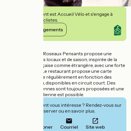
2
/
5
Cet établissement est Accueil Vélo et s'engage à
accueillir des cyclistes.
Voir ses engagements
Détails
Le restaurant Les Roseaux Pensants propose une
cuisine de produits locaux et de saison, inspirée de la
gastronomie française comme étrangère, avec une forte
identité végétale. Le restaurant propose une carte
courte, renouvelée régulièrement en fonction des
produits de saison, disponibles en circuit court. Des
recettes végétariennes sont toujours proposées et une
alternative végétalienne est possible.
Cet établissement vous intéresse ? Rendez-vous sur
leur site pour réserver ou en savoir plus.
Téléphoner
Courriel
Site web