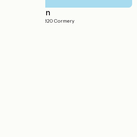
Localisation
2 place du Mail 37320 Cormery