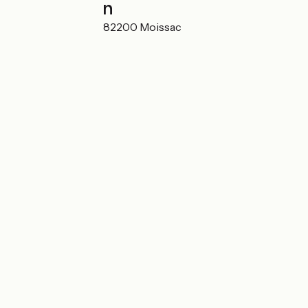
Localisation
1167 Côte Pignols 82200 Moissac