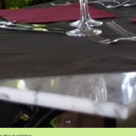
1
/
5
r des cyclistes.