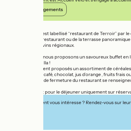
Voir ses engagements
Détails
Notre restaurant est labellisé “restaurant de Terroir” par le 
Depuis la salle de restaurant ou de la terrasse panoramique 
accompagnée de vins régionaux.
Petits déjeuners : nous proposons un savoureux buffet en lib
compotes et Nutella !
Vous sont également proposés un assortiment de céréales,
Les boissons: thé, café, chocolat, jus d’orange , fruits frais
Pour les périodes de fermeture du restaurant se renseigner
Restaurant ouvert pour le déjeuner uniquement sur réserva
Cet établissement vous intéresse ? Rendez-vous sur leur 