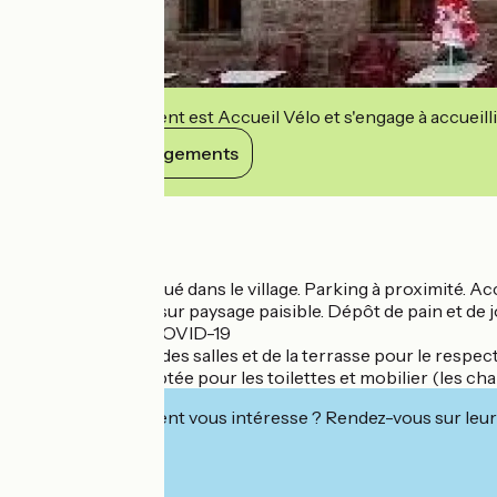
Cet établissement est Accueil Vélo et s'engage à accueilli
Voir ses engagements
Détails
DESCRIPTIF
Bar-restaurant situé dans le village. Parking à proximité. Ac
l'arrière avec vue sur paysage paisible. Dépôt de pain et de 
DISPOSITIONS COVID-19
Réaménagement des salles et de la terrasse pour le respect d
Désinfection adaptée pour les toilettes et mobilier (les cha
Cet établissement vous intéresse ? Rendez-vous sur leur 