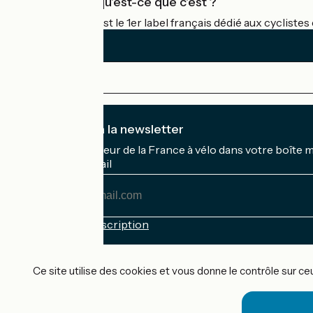
Accueil Vélo qu'est-ce que c'est ?
Accueil Vélo c'est le 1er label français dédié aux cycliste
Je m'abonne à la newsletter
Recevez le meilleur de la France à vélo dans votre boîte 
Mon adresse mail
Mon
adresse
mail
Conditions d'inscription
Financé dans le cadre de Destination France
Ce site utilise des cookies et vous donne le contrôle sur c