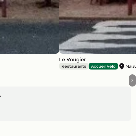
Le Rougier
Nauv
Restaurants
Accueil Vélo
?