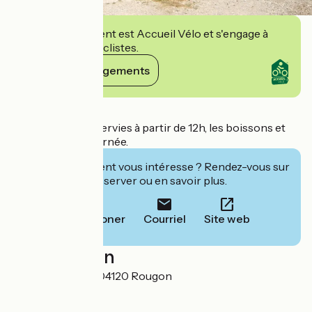
Cet établissement est Accueil Vélo et s'engage à
accueillir des cyclistes.
Voir ses engagements
Détails
Les crêpes sont servies à partir de 12h, les boissons et
glaces toute la journée.
Cet établissement vous intéresse ? Rendez-vous sur
leur site pour réserver ou en savoir plus.
Téléphoner
Courriel
Site web
Localisation
10 chemin d'Enc 04120 Rougon