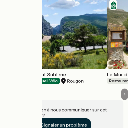
Auberge du Point Sublime
Le Mur d
Rougon
Restaurants
Accueil Vélo
Restaura
Une information à nous communiquer sur cet
établissement ?
Signaler un problème