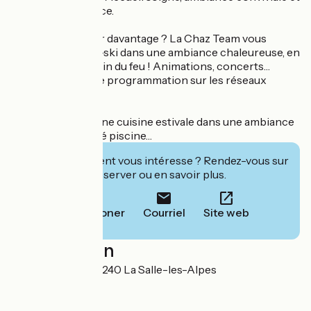
efficacité du service.
Envie d’en profiter davantage ? La Chaz Team vous
accueille à l’après-ski dans une ambiance chaleureuse, en
extérieur ou au coin du feu ! Animations, concerts…
Suivez toute notre programmation sur les réseaux
sociaux.
En été, savourez une cuisine estivale dans une ambiance
décontractée côté piscine…
Cet établissement vous intéresse ? Rendez-vous sur
leur site pour réserver ou en savoir plus.
Téléphoner
Courriel
Site web
Localisation
4 Route du Bez 05240 La Salle-les-Alpes