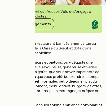
2
/
7
Cet établissement est Accueil Vélo et s'engage à
accueillir des cyclistes.
Voir ses engagements
Détails
Le Chazelay est un restaurant bar idéalement situé au
pied du télésiège de la Casse du Bœuf, et doté d’une
grande terrasse ensoleillée.
Accessible aux skieurs et piétons, on y déguste une
cuisine traditionnelle savoureuse, généreuse et variée… Il
y en a pour tous les goûts, que vous soyez impatients de
retourner skier ou que vous préfériez prendre le temps
d’une pause au soleil ! Formules petit-déjeuner, plat du
jour, grillades du moment, menu enfant, burgers, galettes,
salades, plats végétariens, plats montagne, et crêpes en
après-ski !
Service dès 11h30. Accueil soigné, ambiance conviviale et