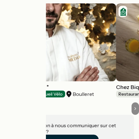
Maison Médard *
Chez Bi
Boulleret
Restaurants
Accueil Vélo
Restaura
Une information à nous communiquer sur cet
établissement ?