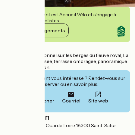
2
/
3
Cet établissement est Accueil Vélo et s'engage à
accueillir des cyclistes.
Voir ses engagements
Détails
Restaurant traditionnel sur les berges du fleuve royal, La
Loire. Salle climatisée, terrasse ombragée, panoramique.
Cuisine faite maison.
Cet établissement vous intéresse ? Rendez-vous sur
leur site pour réserver ou en savoir plus.
Téléphoner
Courriel
Site web
Localisation
Le Bord de Loire 2 Quai de Loire 18300 Saint-Satur