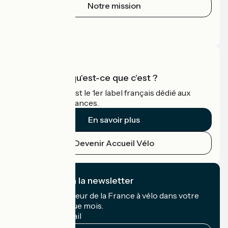
Notre mission
Espace Presse
Espace Pro
Accueil Vélo qu'est-ce que c'est ?
Accueil Vélo c'est le 1er label français dédié aux
cyclistes en vacances.
En savoir plus
Devenir Accueil Vélo
Je m'abonne à la newsletter
Recevez le meilleur de la France à vélo dans votre
boîte mail chaque mois.
Mon adresse mail