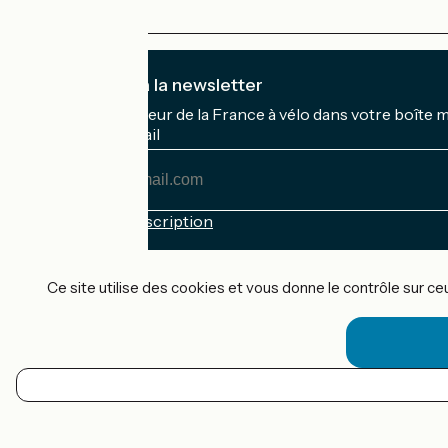
Je m'abonne à la newsletter
Recevez le meilleur de la France à vélo dans votre boîte 
Mon adresse mail
Mon
adresse
mail
Conditions d'inscription
Financé dans le cadre de Destination France
Ce site utilise des cookies et vous donne le contrôle sur c
Accueil Vélo Pro
Contact
Mentions légales
FR
Confidentialité
Contact
Réalisation :
StudioJuillet
et
France Vélo Tourisme