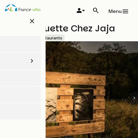
Aller
au
Menu
contenu
close
principal
La Guinguette Chez Jaja
Accueil Vélo
Restaurants