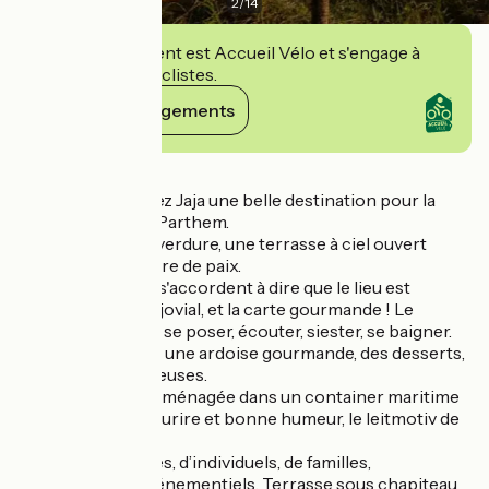
2
/
14
Cet établissement est Accueil Vélo et s'engage à
accueillir des cyclistes.
Voir ses engagements
Détails
La Guinguette chez Jaja une belle destination pour la
Vallée du Lot à St Parthem.
Dans un écrin de verdure, une terrasse à ciel ouvert
entourée d'un havre de paix.
Tous les visiteurs s'accordent à dire que le lieu est
agréable, l’accueil jovial, et la carte gourmande ! Le
rendez-vous pour se poser, écouter, siester, se baigner.
Jaja vous propose une ardoise gourmande, des desserts,
et boissons délicieuses.
Une jolie cuisine aménagée dans un container maritime
couleur melon. Sourire et bonne humeur, le leitmotiv de
Jaja.
Accueil de groupes, d’individuels, de familles,
organisation d'événementiels. Terrasse sous chapiteau