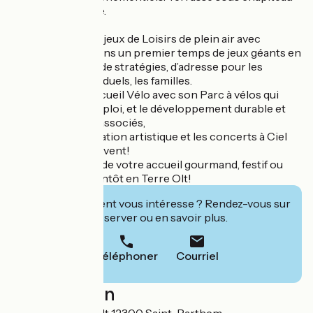
couvert et chauffé.
2025 :
· Une Plaine de jeux de Loisirs de plein air avec
l’aménagement dans un premier temps de jeux géants en
bois coopératifs, de stratégies, d’adresse pour les
groupes, les individuels, les familles.
· Labellisée Accueil Vélo avec son Parc à vélos qui
plébiscite le réemploi, et le développement durable et
tous les services associés,
· La programmation artistique et les concerts à Ciel
Ouvert se poursuivent!
Jaja est à l'écoute de votre accueil gourmand, festif ou
ludique. A très bientôt en Terre Olt!
Cet établissement vous intéresse ? Rendez-vous sur
leur site pour réserver ou en savoir plus.
Téléphoner
Courriel
Localisation