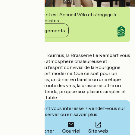
2
/
21
Cet établissement est Accueil Vélo et s'engage à
accueillir des cyclistes.
Voir ses engagements
Détails
Située au cœur de Tournus, la Brasserie Le Rempart vous
accueille dans une atmosphère chaleureuse et
contemporaine, où l’esprit convivial de la Bourgogne
rencontre le confort moderne. Que ce soit pour un
déjeuner entre amis, un dîner en famille ou une étape
gourmande sur la route des vins, la brasserie offre un
cadre raffiné et détendu, propice aux plaisirs simples et
authentiques de la table.
Cet établissement vous intéresse ? Rendez-vous sur
leur site pour réserver ou en savoir plus.
Téléphoner
Courriel
Site web