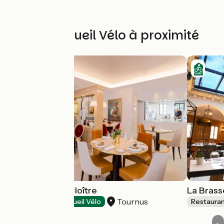
Autres Accueil Vélo à proximité
Restaurant Le Cloître
La Brass
Tournus
Restaurants
Accueil Vélo
Restaura