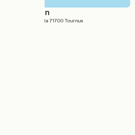
Localisation
2, avenue Gambetta 71700 Tournus