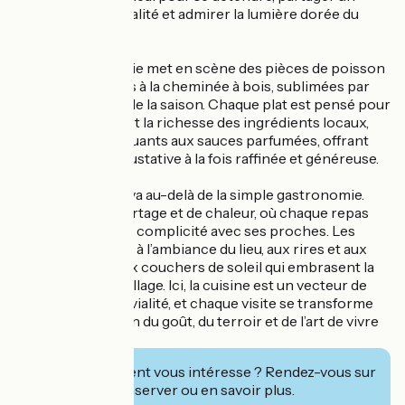
instant de convivialité et admirer la lumière dorée du
Luberon.
À table, La Bergerie met en scène des pièces de poisson
et de viande cuites à la cheminée à bois, sublimées par
les produits frais de la saison. Chaque plat est pensé pour
exprimer le goût et la richesse des ingrédients locaux,
des légumes croquants aux sauces parfumées, offrant
une expérience gustative à la fois raffinée et généreuse.
Mais La Bergerie va au-delà de la simple gastronomie.
C’est un lieu de partage et de chaleur, où chaque repas
est un moment de complicité avec ses proches. Les
saveurs se mêlent à l’ambiance du lieu, aux rires et aux
discussions, et aux couchers de soleil qui embrasent la
terrasse face au village. Ici, la cuisine est un vecteur de
plaisir et de convivialité, et chaque visite se transforme
en une célébration du goût, du terroir et de l’art de vivre
en Luberon.
Cet établissement vous intéresse ? Rendez-vous sur
leur site pour réserver ou en savoir plus.