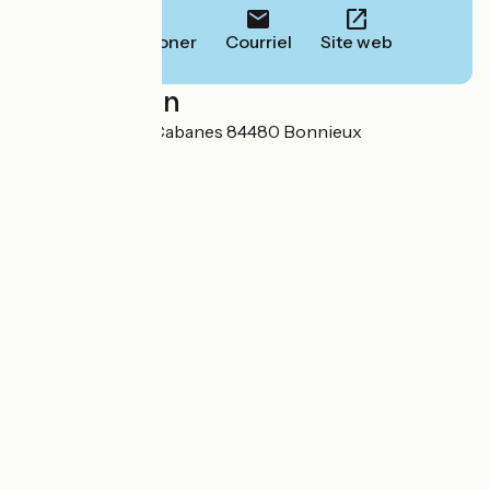
Téléphoner
Courriel
Site web
Localisation
550 Chemin des Cabanes 84480 Bonnieux