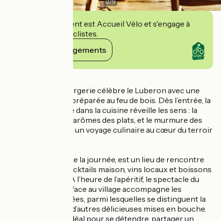
2
/
9
Cet établissement est Accueil Vélo et s'engage à
accueillir des cyclistes.
Voir ses engagements
Détails
À Bonnieux, La Bergerie célèbre le Luberon avec une
cuisine de saison préparée au feu de bois. Dès l’entrée, la
cheminée ouverte dans la cuisine réveille les sens : la
chaleur du feu, les arômes des plats, et le murmure des
flammes invitent à un voyage culinaire au cœur du terroir
provençal.
Le bar, ouvert toute la journée, est un lieu de rencontre
où l’on savoure cocktails maison, vins locaux et boissons
rafraîchissantes. À l’heure de l’apéritif, le spectacle du
coucher de soleil face au village accompagne les
premières bouchées, parmi lesquelles se distinguent la
pizza à la truffe et d’autres délicieuses mises en bouche.
C’est le moment idéal pour se détendre, partager un