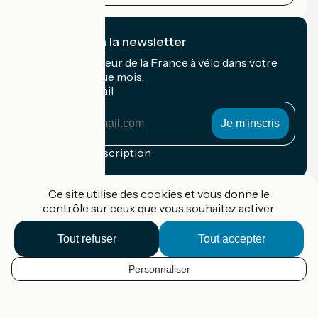
Je m'abonne à la newsletter
Recevez le meilleur de la France à vélo dans votre
boîte mail chaque mois.
Mon adresse mail
Mon
adresse
mail
Conditions d'inscription
Financé dans le cadre de Destination France
Ce site utilise des cookies et vous donne le
contrôle sur ceux que vous souhaitez activer
Tout refuser
Tout accepter
Accueil Vélo Pro
Contact
Personnaliser
Mentions légales
FR
Confidentialité
Contact
Options de carte
Réalisation :
StudioJuillet
et
France Vélo Tourisme