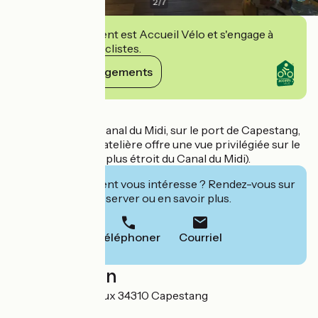
2
/
7
Cet établissement est Accueil Vélo et s'engage à
accueillir des cyclistes.
Voir ses engagements
Détails
Situé au bord du Canal du Midi, sur le port de Capestang,
le restaurant La Batelière offre une vue privilégiée sur le
pont de Saisse (le plus étroit du Canal du Midi).
Cet établissement vous intéresse ? Rendez-vous sur
leur site pour réserver ou en savoir plus.
Téléphoner
Courriel
Localisation
Quai Elie Amouroux 34310 Capestang