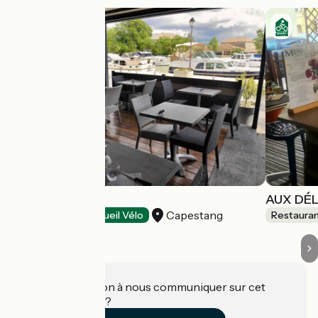
LA BATELIERE
AUX DÉL
Capestang
Restaurants
Accueil Vélo
Restaura
Une information à nous communiquer sur cet
établissement ?