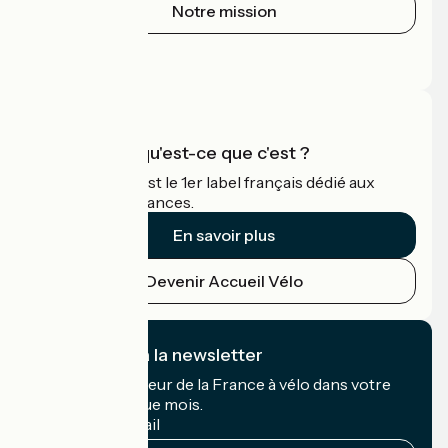
Notre mission
Espace Presse
Espace Pro
Accueil Vélo qu'est-ce que c'est ?
Accueil Vélo c'est le 1er label français dédié aux
cyclistes en vacances.
En savoir plus
Devenir Accueil Vélo
Je m'abonne à la newsletter
Recevez le meilleur de la France à vélo dans votre
boîte mail chaque mois.
Mon adresse mail