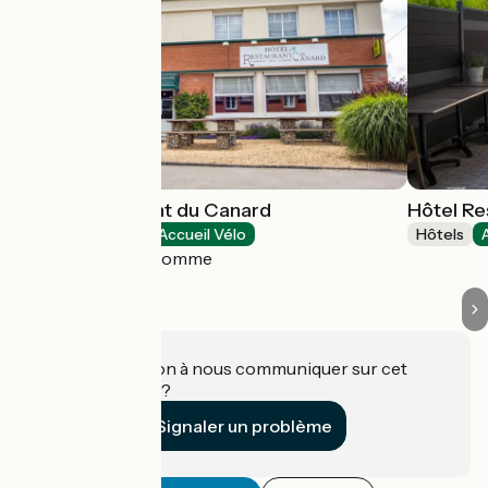
Hôtel-restaurant du Canard
Hôtel Re
Hôtels
Accueil Vélo
Hôtels
Hangest-sur-Somme
Une information à nous communiquer sur cet
établissement ?
Signaler un problème