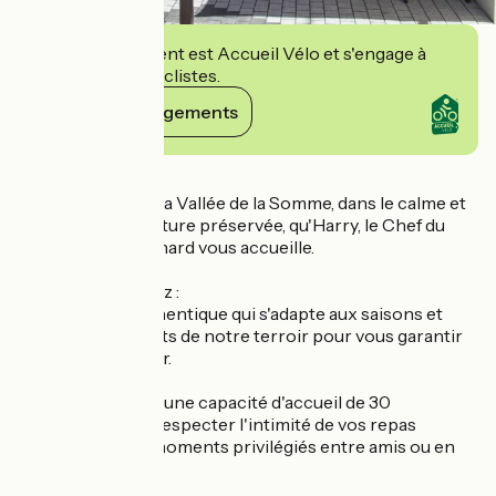
Cet établissement est Accueil Vélo et s'engage à
accueillir des cyclistes.
Voir ses engagements
Détails
C'est au coeur de la Vallée de la Somme, dans le calme et
la beauté d'une nature préservée, qu'Harry, le Chef du
Restaurant du Canard vous accueille.
Vous y découvrirez :
- Une cuisine authentique qui s'adapte aux saisons et
intègre les produits de notre terroir pour vous garantir
qualité et fraîcheur.
- Un salon privé d'une capacité d'accueil de 30
personnes pour respecter l'intimité de vos repas
d'affaires ou vos moments privilégiés entre amis ou en
famille.