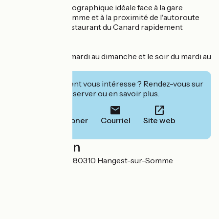
- Une situation géographique idéale face à la gare
d'Hangest-sur-Somme et à la proximité de l'autoroute
A16 qui rend le Restaurant du Canard rapidement
accessible.
Ouvert le midi du mardi au dimanche et le soir du mardi au
samedi.
Cet établissement vous intéresse ? Rendez-vous sur
leur site pour réserver ou en savoir plus.
Téléphoner
Courriel
Site web
Localisation
7, Place de la Gare 80310 Hangest-sur-Somme