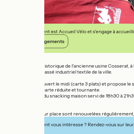
Cet établissement est Accueil Vélo et s'engage à accueilli
Voir ses engagements
Détails
Située sur le site historique de l'ancienne usine Cosserat,
amiénois.es et le passé industriel textile de la ville.
Le Brewpub est ouvert le midi (carte 3 plats) et propose le
maison avec une carte réduite et tournante.
"Pub" le soir avec du snacking maison servi de 18h30 à 21h
biérologie...).
Les bières faites sur place sont renouvelées régulièrement,
Cet établissement vous intéresse ? Rendez-vous sur leur 