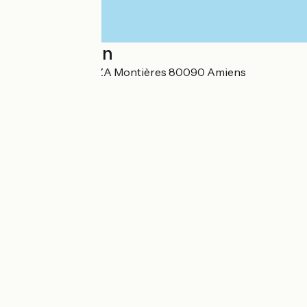
Localisation
200 rue Maberly ZA Montières 80090 Amiens