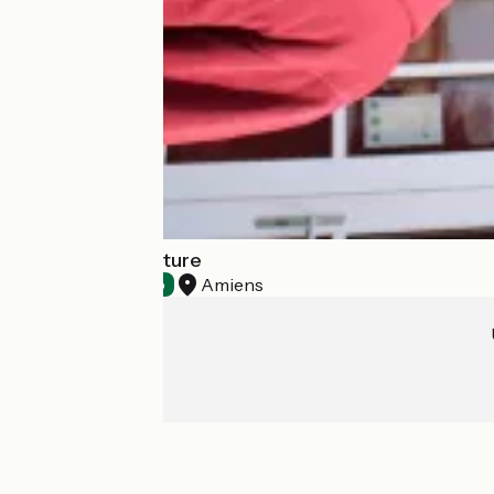
Brewpub La Filature
Amiens
Bars
Accueil Vélo