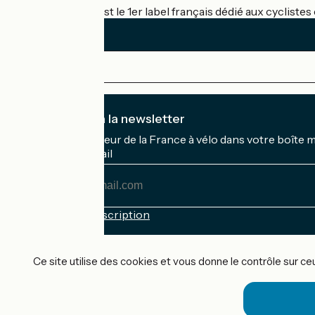
Accueil Vélo c'est le 1er label français dédié aux cycliste
Je m'abonne à la newsletter
Recevez le meilleur de la France à vélo dans votre boîte 
Mon adresse mail
Mon
adresse
mail
Conditions d'inscription
Financé dans le cadre de Destination France
Ce site utilise des cookies et vous donne le contrôle sur c
Accueil Vélo Pro