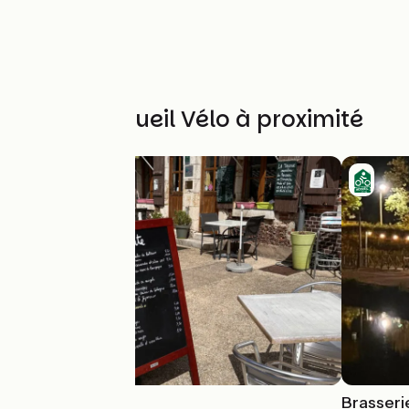
Autres Accueil Vélo à proximité
La Taverne
Brasseri