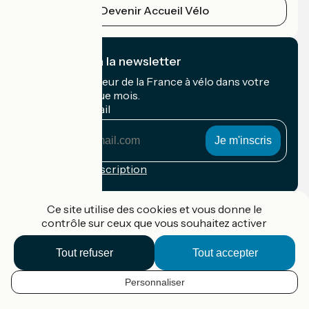
Devenir Accueil Vélo
Je m'abonne à la newsletter
Recevez le meilleur de la France à vélo dans votre
boîte mail chaque mois.
Mon adresse mail
Mon
adresse
mail
Conditions d'inscription
Financé dans le cadre de Destination France
Ce site utilise des cookies et vous donne le
contrôle sur ceux que vous souhaitez activer
Tout refuser
Tout accepter
Accueil Vélo Pro
Contact
Personnaliser
Mentions légales
FR
Confidentialité