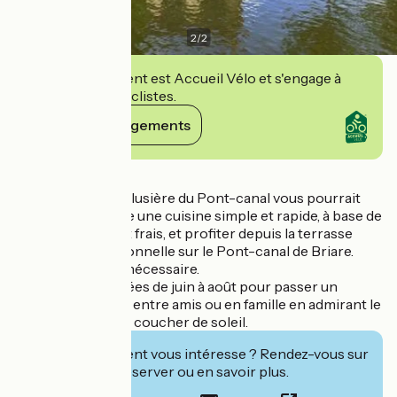
2
/
2
Cet établissement est Accueil Vélo et s'engage à
accueillir des cyclistes.
Voir ses engagements
Détails
Dans la maison éclusière du Pont-canal vous pourrait
déguster sur place une cuisine simple et rapide, à base de
produits locaux et frais, et profiter depuis la terrasse
d'une vue exceptionnelle sur le Pont-canal de Briare.
Réservation non nécessaire.
Des soirées animées de juin à août pour passer un
moment convivial entre amis ou en famille en admirant le
Pont-canal et son coucher de soleil.
Cet établissement vous intéresse ? Rendez-vous sur
leur site pour réserver ou en savoir plus.