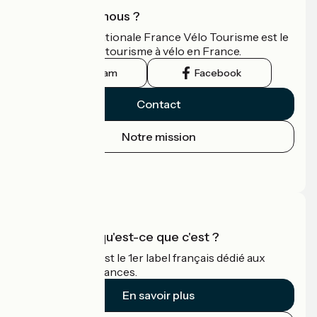
Qui sommes-nous ?
L'association nationale France Vélo Tourisme est le
guide officiel du tourisme à vélo en France.
Instagram
Facebook
Contact
Notre mission
Espace Presse
Espace Pro
Accueil Vélo qu'est-ce que c'est ?
Accueil Vélo c'est le 1er label français dédié aux
cyclistes en vacances.
En savoir plus