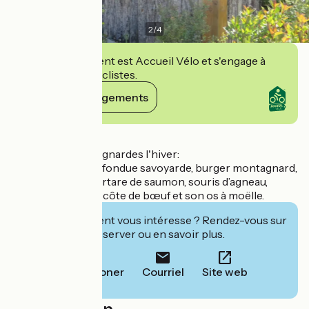
2
/
4
Cet établissement est Accueil Vélo et s'engage à
accueillir des cyclistes.
Voir ses engagements
Détails
Spécialités montagnardes l'hiver:
Pierrade, raclette, fondue savoyarde, burger montagnard,
salade italienne, tartare de saumon, souris d’agneau,
ravioles de cèpes, côte de bœuf et son os à moëlle.
Cet établissement vous intéresse ? Rendez-vous sur
leur site pour réserver ou en savoir plus.
Téléphoner
Courriel
Site web