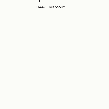
Localisation
92 route des Laux 04420 Marcoux