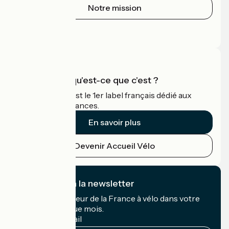
Notre mission
Espace Presse
Espace Pro
Accueil Vélo qu'est-ce que c'est ?
Accueil Vélo c'est le 1er label français dédié aux
cyclistes en vacances.
En savoir plus
Devenir Accueil Vélo
Je m'abonne à la newsletter
Recevez le meilleur de la France à vélo dans votre
boîte mail chaque mois.
Mon adresse mail