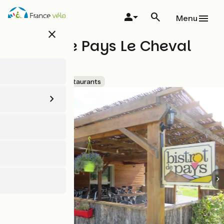
Aller
au
Menu
contenu
close
principal
Bistrot de Pays Le Cheval
Blanc
Accueil Vélo
Restaurants