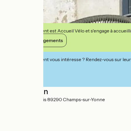
Cet établissement est Accueil Vélo et s'engage à accueilli
Voir ses engagements
Cet établissement vous intéresse ? Rendez-vous sur leur 
Localisation
2, place Saint-Louis 89290 Champs-sur-Yonne