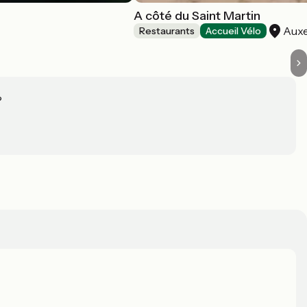
A côté du Saint Martin
Aux
Restaurants
Accueil Vélo
?