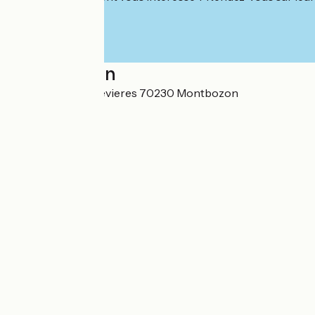
Localisation
20 Rue des Chenevieres 70230 Montbozon