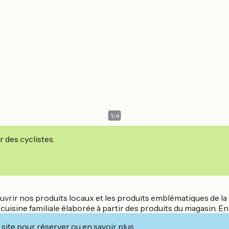
1
/
4
r des cyclistes.
écouvrir nos produits locaux et les produits emblématiques de
cuisine familiale élaborée à partir des produits du magasin. En
site pour réserver ou en savoir plus.