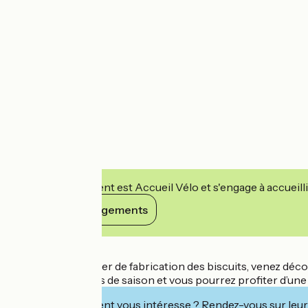
Cet établissement est Accueil Vélo et s'engage à accueilli
Voir ses engagements
Détails
Dans l’ancien atelier de fabrication des biscuits, venez d
goûts des produits de saison et vous pourrez profiter d’une 
Cet établissement vous intéresse ? Rendez-vous sur leur 