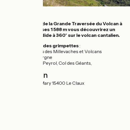
Détails
Point culminant de la Grande Traversée du Volcan à
vélo, du haut de ses 1 588 m vous découvrirez un
panorama splendide à 360° sur le volcan cantalien.
Des cols et des grimpettes
:
Plateau des Millevaches et Volcans
d'Auvergne
Pas de Peyrol, Col des Géants,
Localisation
99 Route du Puy Mary 15400 Le Claux