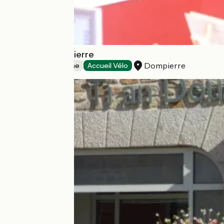
Point I de Dompierre
Dompierre
Offices de Tourisme
Accueil Vélo