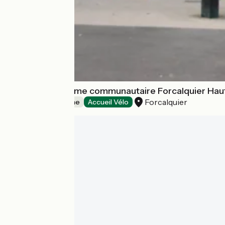
Office de tourisme communautaire Forcalquier Ha
Forcalquier
Offices de Tourisme
Accueil Vélo