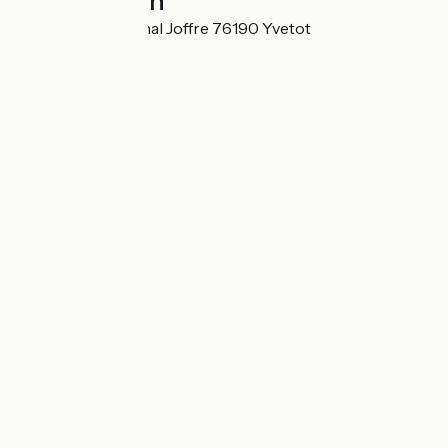
Localisation
8 Place du Marechal Joffre 76190 Yvetot