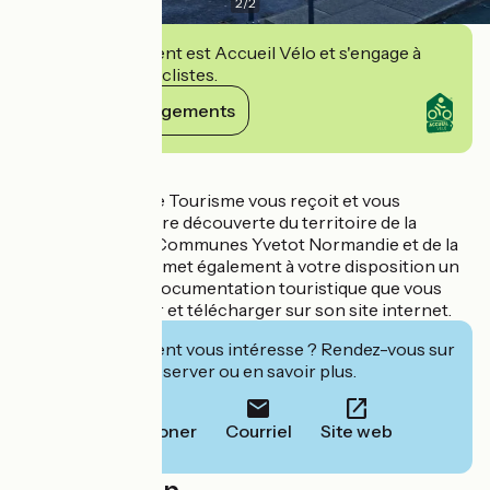
2
/
2
Cet établissement est Accueil Vélo et s'engage à
accueillir des cyclistes.
Voir ses engagements
Détails
Yvetot Normandie Tourisme vous reçoit et vous
conseille dans votre découverte du territoire de la
Communauté de Communes Yvetot Normandie et de la
Seine-Maritime. Il met également à votre disposition un
large éventail de documentation touristique que vous
pourrez retrouver et télécharger sur son site internet.
Cet établissement vous intéresse ? Rendez-vous sur
leur site pour réserver ou en savoir plus.
Téléphoner
Courriel
Site web