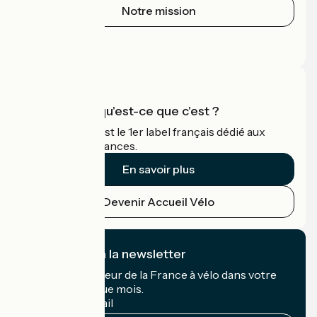
Notre mission
Espace Presse
Espace Pro
Accueil Vélo qu'est-ce que c'est ?
Accueil Vélo c'est le 1er label français dédié aux
cyclistes en vacances.
En savoir plus
Devenir Accueil Vélo
Je m'abonne à la newsletter
Recevez le meilleur de la France à vélo dans votre
boîte mail chaque mois.
Mon adresse mail