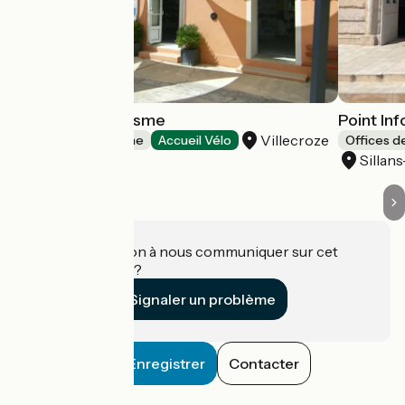
Villecroze Tourisme
Point In
Villecroze
Offices de Tourisme
Accueil Vélo
Offices d
Sillan
Une information à nous communiquer sur cet
établissement ?
Signaler un problème
Enregistrer
Contacter