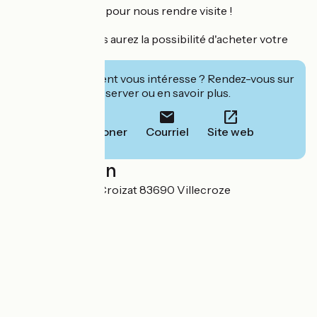
Autant de raisons pour nous rendre visite !
Toute l'année vous aurez la possibilité d'acheter votre
carte de pêche.
Cet établissement vous intéresse ? Rendez-vous sur
leur site pour réserver ou en savoir plus.
Téléphoner
Courriel
Site web
Localisation
12 rue Ambroise Croizat 83690 Villecroze