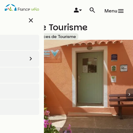
Aller
au
Menu
contenu
close
principal
Villecroze Tourisme
Accueil Vélo
Offices de Tourisme