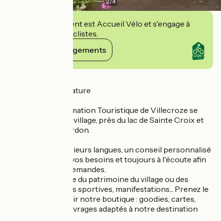
2
/
4
Cet établissement est Accueil Vélo et s'engage à
accueillir des cyclistes.
Voir ses engagements
Détails
Vivez Grandeur Nature
Le Bureau d'Information Touristique de Villecroze se
situe au centre du village, près du lac de Sainte Croix et
des Gorges du Verdon.
Un accueil en plusieurs langues, un conseil personnalisé
selon vos envies, vos besoins et toujours à l'écoute afin
de satisfaire vos demandes.
Randonnées, visite du patrimoine du village ou des
alentours, activités sportives, manifestations... Prenez le
temps de découvrir notre boutique : goodies, cartes,
topo-guides et ouvrages adaptés à notre destination
vous y attendent.