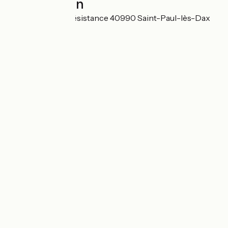
Localisation
68 avenue de la Résistance 40990 Saint-Paul-lès-Dax