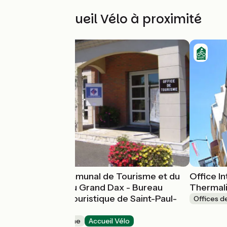
Autres Accueil Vélo à proximité
Office Intercommunal de Tourisme et du
Office I
Thermalisme du Grand Dax - Bureau
Thermal
d'Information Touristique de Saint-Paul-
Offices d
lès-Dax
Offices de Tourisme
Accueil Vélo