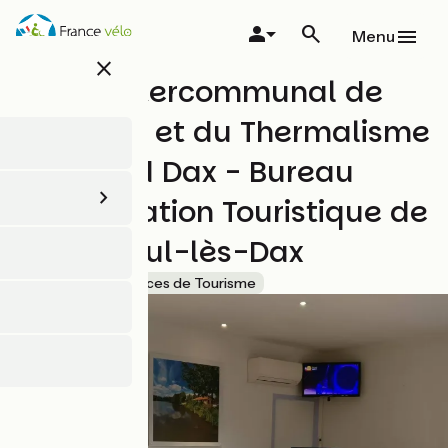
Aller
au
Menu
contenu
close
principal
Office Intercommunal de
Tourisme et du Thermalisme
du Grand Dax - Bureau
d'Information Touristique de
Saint-Paul-lès-Dax
Accueil Vélo
Offices de Tourisme