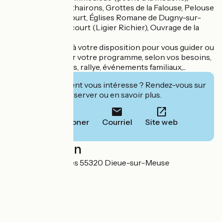
Château des Monthairons, Grottes de la Falouse, Pelouse
calcaire de Génicourt, Églises Romane de Dugny-sur-
Meuse et de Génicourt (Ligier Richier), Ouvrage de la
Falouse...
Nous demeurons à votre disposition pour vous guider ou
vous aidez à établir votre programme, selon vos besoins,
touristes, scolaires, rallye, événements familiaux,...
Cet établissement vous intéresse ? Rendez-vous sur
leur site pour réserver ou en savoir plus.
Téléphoner
Courriel
Site web
Localisation
14 Rue des Tuileries 55320 Dieue-sur-Meuse