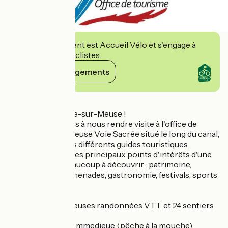
Cet établissement est Accueil Vélo et s'engage à
accueillir des cyclistes.
Voir ses engagements
Détails
Bienvenue à Dieue-sur-Meuse !
Nous vous invitons à nous rendre visite à l'office de
tourisme Val de Meuse Voie Sacrée situé le long du canal,
pour découvrir les différents guides touristiques.
Vous y trouverez les principaux points d'intérêts d'une
région où il y a beaucoup à découvrir : patrimoine,
monuments, promenades, gastronomie, festivals, sports
et loisirs.
Départ de nombreuses randonnées VTT, et 24 sentiers
pédestres.
Le Domaine de Sommedieue (pêche à la mouche),