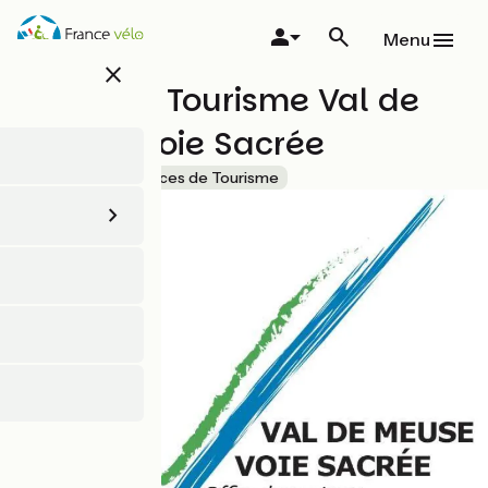
Aller
au
Menu
contenu
close
principal
Office de Tourisme Val de
Meuse-Voie Sacrée
Accueil Vélo
Offices de Tourisme