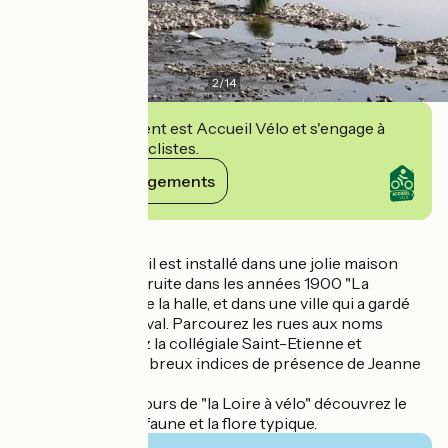
2
/
14
Cet établissement est Accueil Vélo et s'engage à
accueillir des cyclistes.
Voir ses engagements
Détails
Le bureau d'accueil est installé dans une jolie maison
bourgeoise construite dans les années 1900 "La
Chanterie", près de la halle, et dans une ville qui a gardé
son cachet médiéval. Parcourez les rues aux noms
évocateurs, visitez la collégiale Saint-Etienne et
retrouvez les nombreux indices de présence de Jeanne
d'Arc.
Située sur le parcours de "la Loire à vélo" découvrez le
fleuve ainsi que la faune et la flore typique.