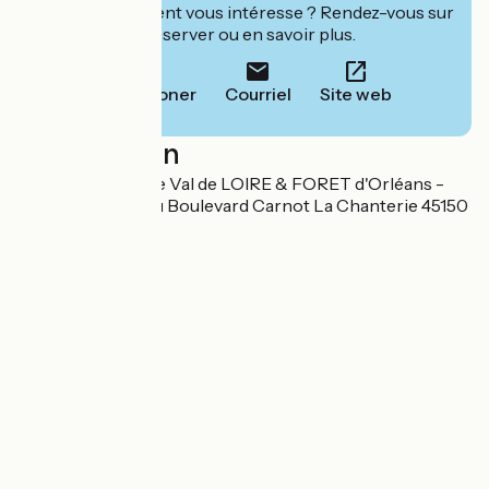
Cet établissement vous intéresse ? Rendez-vous sur
leur site pour réserver ou en savoir plus.
Téléphoner
Courriel
Site web
Localisation
Office de tourisme Val de LOIRE & FORET d'Orléans -
Bureau de Jargeau Boulevard Carnot La Chanterie 45150
Jargeau