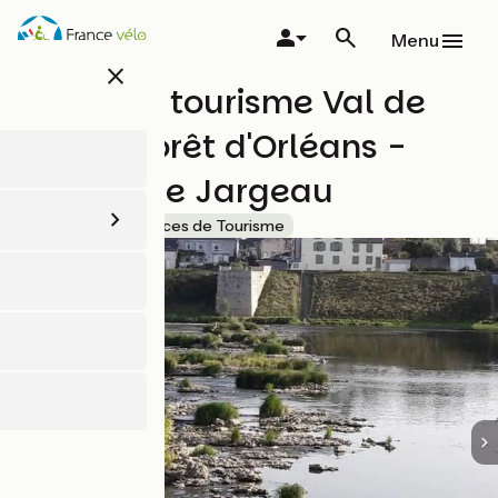
Aller
au
Menu
contenu
close
principal
Office de tourisme Val de
Loire & Forêt d'Orléans -
Bureau de Jargeau
Accueil Vélo
Offices de Tourisme