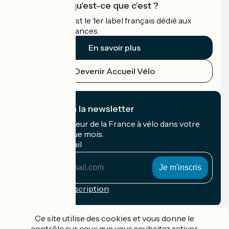
Accueil Vélo qu'est-ce que c'est ?
Accueil Vélo c'est le 1er label français dédié aux
cyclistes en vacances.
En savoir plus
Devenir Accueil Vélo
Je m'abonne à la newsletter
Recevez le meilleur de la France à vélo dans votre
boîte mail chaque mois.
Mon adresse mail
Mon
adresse
mail
Conditions d'inscription
Financé dans le cadre de Destination France
Ce site utilise des cookies et vous donne le
contrôle sur ceux que vous souhaitez activer