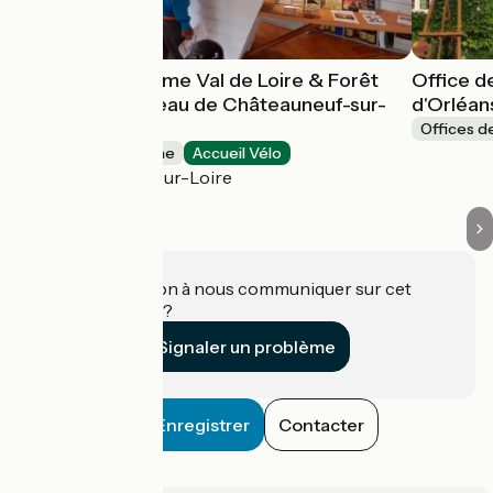
Office de tourisme Val de Loire & Forêt
Office d
d'Orléans - Bureau de Châteauneuf-sur-
d'Orléan
Loire
Offices d
Offices de Tourisme
Accueil Vélo
Châteauneuf-sur-Loire
Une information à nous communiquer sur cet
établissement ?
Signaler un problème
Enregistrer
Contacter