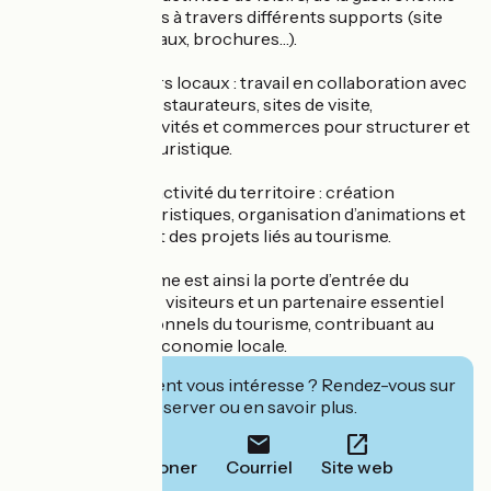
et des événements à travers différents supports (site
web, réseaux sociaux, brochures…).
Fédérer les acteurs locaux : travail en collaboration avec
les hébergeurs, restaurateurs, sites de visite,
prestataires d’activités et commerces pour structurer et
valoriser l’offre touristique.
Développer l’attractivité du territoire : création
d’expériences touristiques, organisation d’animations et
accompagnement des projets liés au tourisme.
L’Office de Tourisme est ainsi la porte d’entrée du
territoire pour les visiteurs et un partenaire essentiel
pour les professionnels du tourisme, contribuant au
dynamisme et à l’économie locale.
Cet établissement vous intéresse ? Rendez-vous sur
leur site pour réserver ou en savoir plus.
Téléphoner
Courriel
Site web