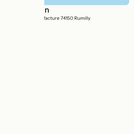
Localisation
1 Place de la Manufacture 74150 Rumilly