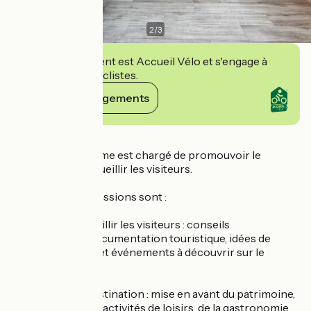
2
/
3
Cet établissement est Accueil Vélo et s'engage à
accueillir des cyclistes.
Voir ses engagements
Détails
L'Office de Tourisme est chargé de promouvoir le
territoire et d’accueillir les visiteurs.
Les principales missions sont :
Informer et accueillir les visiteurs : conseils
personnalisés, documentation touristique, idées de
séjours, activités et événements à découvrir sur le
territoire.
Promouvoir la destination : mise en avant du patrimoine,
des paysages, des activités de loisirs, de la gastronomie