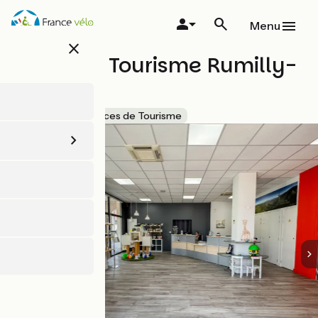
Aller
au
Menu
contenu
close
principal
Office de Tourisme Rumilly-
Albanais
Accueil Vélo
Offices de Tourisme