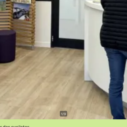
1
/
9
r des cyclistes.