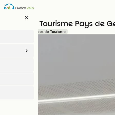
Aller
au
contenu
close
principal
Office de Tourisme Pays de Ge
Accueil Vélo
Offices de Tourisme