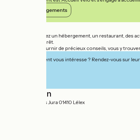
Voir ses engagements
Détails
Que vous cherchiez un hébergement, un restaurant, des activ
vos centres d'intérêt.
En plus de vous fournir de précieux conseils, vous y trouv
Cet établissement vous intéresse ? Rendez-vous sur leur 
Localisation
435 rue des Monts Jura 01410 Lélex