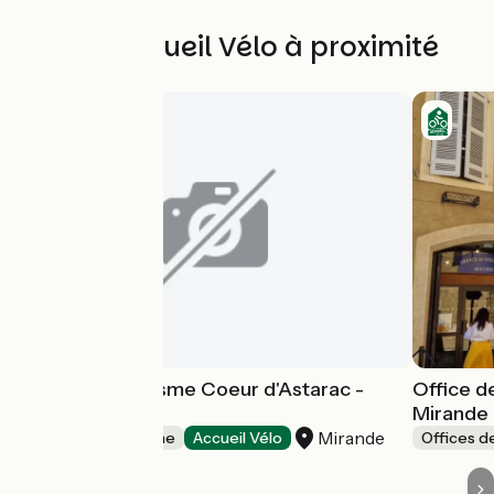
Autres Accueil Vélo à proximité
Office de Tourisme Coeur d'Astarac -
Office d
Mirande
Mirande
Mirande
Offices de Tourisme
Accueil Vélo
Offices d