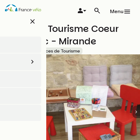
Aller
au
Menu
contenu
close
principal
Office de Tourisme Coeur
d'Astarac - Mirande
Accueil Vélo
Offices de Tourisme