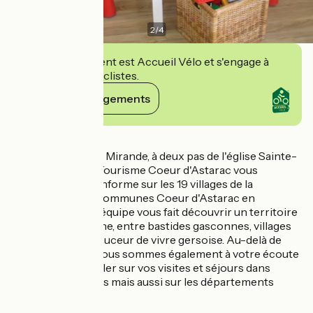
2
/
4
Cet établissement est Accueil Vélo et s'engage à
accueillir des cyclistes.
Voir ses engagements
Détails
Située au cœur de Mirande, à deux pas de l'église Sainte-
Marie, l'Office de Tourisme Coeur d'Astarac vous
accueille et vous informe sur les 19 villages de la
communauté de communes Coeur d'Astarac en
Gascogne. Notre équipe vous fait découvrir un territoire
riche en patrimoine, entre bastides gasconnes, villages
de caractère et douceur de vivre gersoise. Au-delà de
notre territoire, nous sommes également à votre écoute
pour vous conseiller sur vos visites et séjours dans
l'ensemble du Gers mais aussi sur les départements
limitrophes.