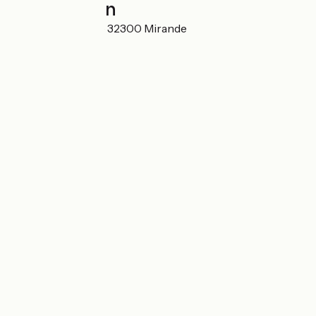
Localisation
13 rue de L'Évêché 32300 Mirande