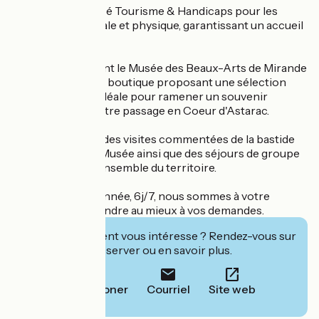
L'office est labellisé Tourisme & Handicaps pour les
déficiences mentale et physique, garantissant un accueil
adapté à tous.
Nos locaux abritent le Musée des Beaux-Arts de Mirande
ainsi qu'une petite boutique proposant une sélection
d'artisanat local, idéale pour ramener un souvenir
authentique de votre passage en Coeur d'Astarac.
Nous proposons des visites commentées de la bastide
de Mirande et du Musée ainsi que des séjours de groupe
sur mesure sur l'ensemble du territoire.
Tout au long de l'année, 6j/7, nous sommes à votre
écoute pour répondre au mieux à vos demandes.
Cet établissement vous intéresse ? Rendez-vous sur
leur site pour réserver ou en savoir plus.
Téléphoner
Courriel
Site web