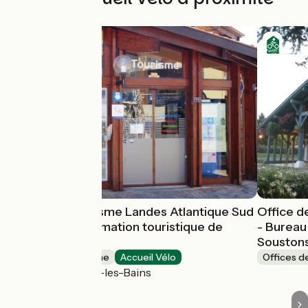
Office de Tourisme Landes Atlantique Sud
Office d
- Bureau d'information touristique de
- Bureau
Vieux-Boucau
Souston
Offices de Tourisme
Accueil Vélo
Offices d
Vieux-Boucau-les-Bains