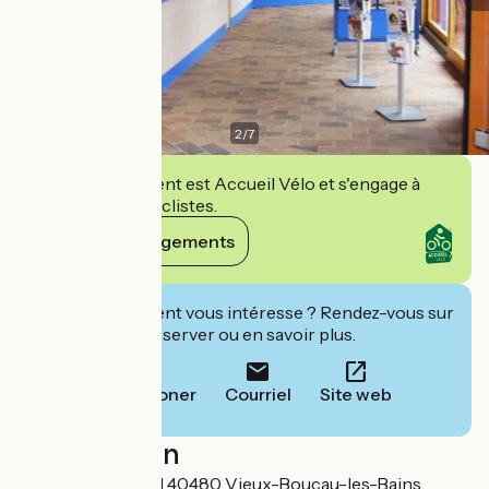
2
/
7
Cet établissement est Accueil Vélo et s'engage à
accueillir des cyclistes.
Voir ses engagements
Cet établissement vous intéresse ? Rendez-vous sur
leur site pour réserver ou en savoir plus.
Téléphoner
Courriel
Site web
Localisation
11 Mail André Rigal 40480 Vieux-Boucau-les-Bains