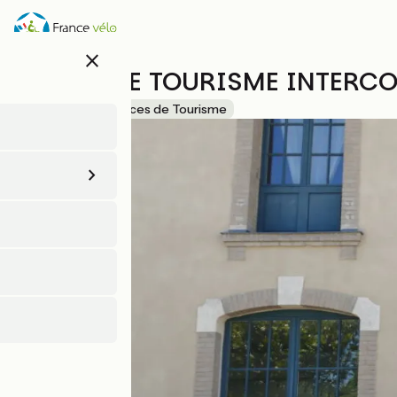
Aller
au
contenu
close
principal
OFFICE DE TOURISME INTERCO
Accueil Vélo
Offices de Tourisme