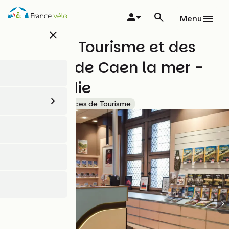
Aller
au
Menu
contenu
close
principal
Office de Tourisme et des
Congrès de Caen la mer -
Normandie
Accueil Vélo
Offices de Tourisme