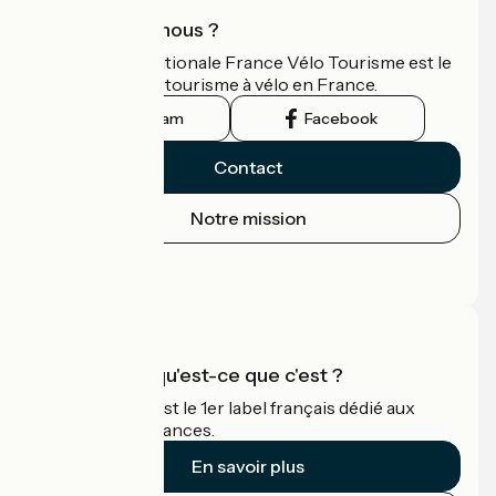
Qui sommes-nous ?
L'association nationale France Vélo Tourisme est le
guide officiel du tourisme à vélo en France.
Instagram
Facebook
Contact
Notre mission
Espace Presse
Espace Pro
Accueil Vélo qu'est-ce que c'est ?
Accueil Vélo c'est le 1er label français dédié aux
cyclistes en vacances.
En savoir plus