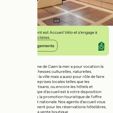
2
/
5
Cet établissement est Accueil Vélo et s'engage à
accueillir des cyclistes.
Voir ses engagements
Détails
L'Office de Tourisme de Caen la mer a pour vocation la
promotion des richesses culturelles, naturelles,
architecturales de la ville mais a aussi pour rôle de faire
connaître les entreprises locales telles que les
commerces, les artisans, ou encore les hôtels et
restaurants. L'équipe d'accueil est à votre disposition
pour l'information, la promotion touristique de l'offre
locale, régionale et nationale. Nos agents d'accueil vous
conseillent également pour les réservations hôtelières,
visites guidées et la vente boutique.