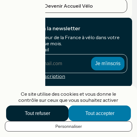
Devenir Accueil Vélo
Je m'abonne à la newsletter
Recevez le meilleur de la France à vélo dans votre
boîte mail chaque mois.
Mon adresse mail
Mon
adresse
mail
Conditions d'inscription
Financé dans le cadre de Destination France
Ce site utilise des cookies et vous donne le
contrôle sur ceux que vous souhaitez activer
Tout refuser
Tout accepter
Accueil Vélo Pro
Contact
Personnaliser
Mentions légales
FR
Confidentialité