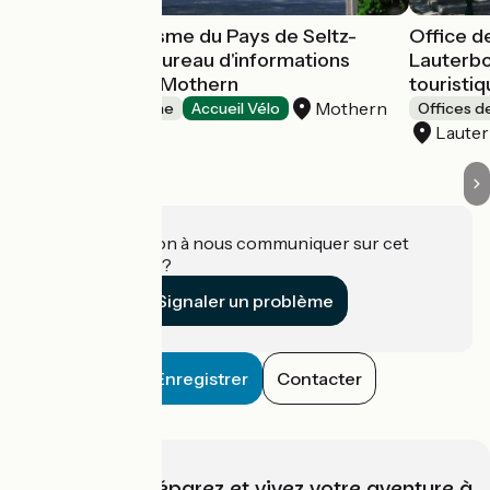
Office de Tourisme du Pays de Seltz-
Office d
Lauterbourg - bureau d'informations
Lauterbo
touristiques de Mothern
touristi
Mothern
Offices de Tourisme
Accueil Vélo
Offices d
Laute
Une information à nous communiquer sur cet
établissement ?
Signaler un problème
Enregistrer
Contacter
Choisissez, préparez et vivez votre aventure à