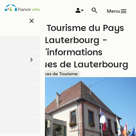
Aller
au
Menu
contenu
close
principal
Office de Tourisme du Pays
de Seltz-Lauterbourg -
bureau d'informations
touristiques de Lauterbourg
Accueil Vélo
Offices de Tourisme