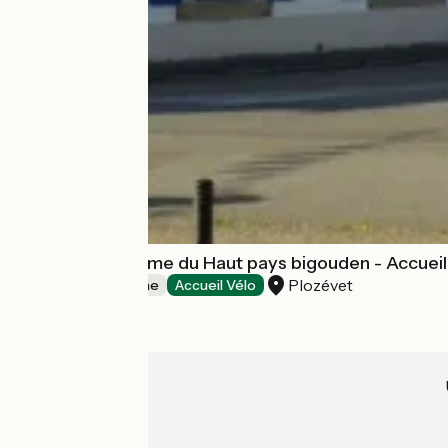
Office de tourisme du Haut pays bigouden - Accuei
Plozévet
Offices de Tourisme
Accueil Vélo