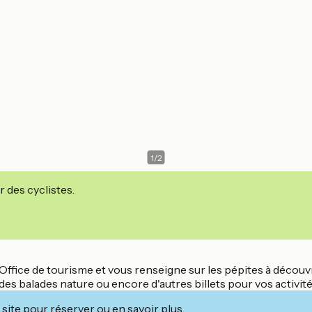
1
/
2
r des cyclistes.
l'Office de tourisme et vous renseigne sur les pépites à découvr
es balades nature ou encore d'autres billets pour vos activités
site pour réserver ou en savoir plus.