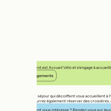
Cet établissement est Accueil Vélo et s'engage à accueilli
Voir ses engagements
Détails
Les conseillers en séjour qui décoiffent vous accueillent à 
tourisme, vous pourrez également réserver des croisières, d
Cet établissement vous intéresse ? Rendez-vous sur leur 