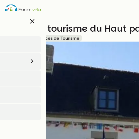
Aller
au
contenu
close
principal
Office de tourisme du Haut p
Accueil Vélo
Offices de Tourisme