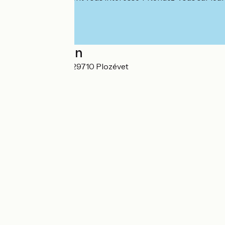
Localisation
13 Rue du Centre 29710 Plozévet