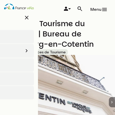
Aller
au
Menu
contenu
close
principal
Office de Tourisme du
Cotentin | Bureau de
Cherbourg-en-Cotentin
Accueil Vélo
Offices de Tourisme