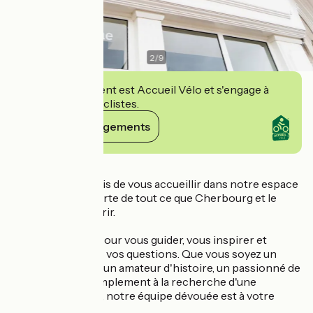
2
/
9
Cet établissement est Accueil Vélo et s'engage à
accueillir des cyclistes.
Voir ses engagements
Détails
Nous sommes ravis de vous accueillir dans notre espace
dédié à la découverte de tout ce que Cherbourg et le
Cotentin ont à offrir.
Nous sommes là pour vous guider, vous inspirer et
répondre à toutes vos questions. Que vous soyez un
voyageur curieux, un amateur d'histoire, un passionné de
culture ou tout simplement à la recherche d'une
escapade détente, notre équipe dévouée est à votre
service.