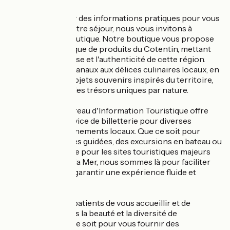
Au-delà de fournir des informations pratiques pour vous
aider à planifier votre séjour, nous vous invitons à
explorer notre boutique. Notre boutique vous propose
une sélection unique de produits du Cotentin, mettant
en valeur la richesse et l'authenticité de cette région.
Des produits artisanaux aux délices culinaires locaux, en
passant par des objets souvenirs inspirés du territoire,
vous y trouverez des trésors uniques par nature.
De plus, notre Bureau d'Information Touristique offre
également un service de billetterie pour diverses
attractions et événements locaux. Que ce soit pour
réserver des visites guidées, des excursions en bateau ou
des billets d'entrée pour les sites touristiques majeurs
comme la Cité de la Mer, nous sommes là pour faciliter
vos plans et vous garantir une expérience fluide et
agréable.
Nous sommes impatients de vous accueillir et de
partager avec vous la beauté et la diversité de
Cherbourg. Que ce soit pour vous fournir des