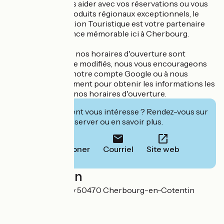
informations, vous aider avec vos réservations ou vous
guider vers des produits régionaux exceptionnels, le
Bureau d'Information Touristique est votre partenaire
pour une expérience mémorable ici à Cherbourg.
Veuillez noter que nos horaires d'ouverture sont
susceptibles d'être modifiés, nous vous encourageons
donc à consulter notre compte Google ou à nous
contacter directement pour obtenir les informations les
plus récentes sur nos horaires d'ouverture.
Cet établissement vous intéresse ? Rendez-vous sur
leur site pour réserver ou en savoir plus.
Téléphoner
Courriel
Site web
Localisation
56 Quai de Caligny 50470 Cherbourg-en-Cotentin