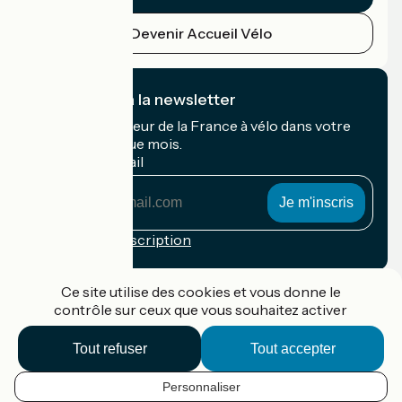
Devenir Accueil Vélo
Je m'abonne à la newsletter
Recevez le meilleur de la France à vélo dans votre
boîte mail chaque mois.
Mon adresse mail
Mon
adresse
mail
Conditions d'inscription
Financé dans le cadre de Destination France
Ce site utilise des cookies et vous donne le
contrôle sur ceux que vous souhaitez activer
Tout refuser
Tout accepter
Accueil Vélo Pro
Contact
Personnaliser
Mentions légales
FR