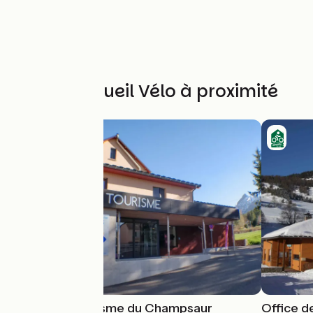
Autres Accueil Vélo à proximité
Office de Tourisme du Champsaur
Office d