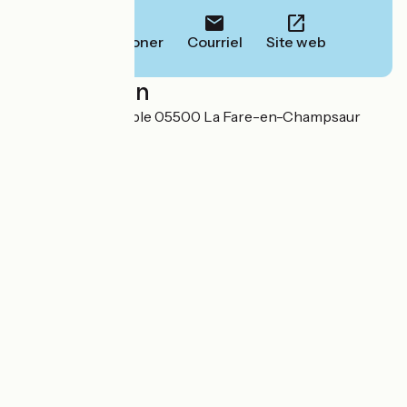
Téléphoner
Courriel
Site web
Localisation
11 route de Grenoble 05500 La Fare-en-Champsaur