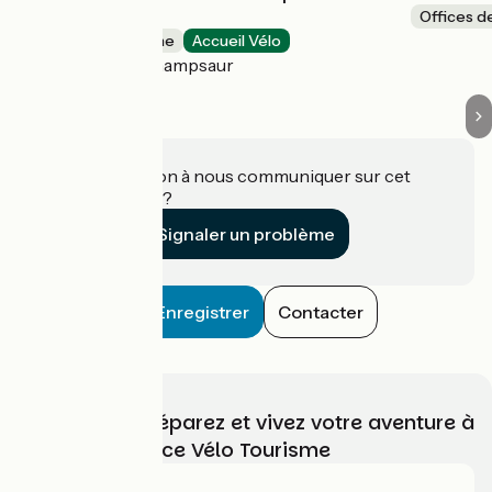
Valgaudemar
Offices d
Offices de Tourisme
Accueil Vélo
La Fare-en-Champsaur
Une information à nous communiquer sur cet
établissement ?
Signaler un problème
Enregistrer
Contacter
Choisissez, préparez et vivez votre aventure à
vélo avec France Vélo Tourisme