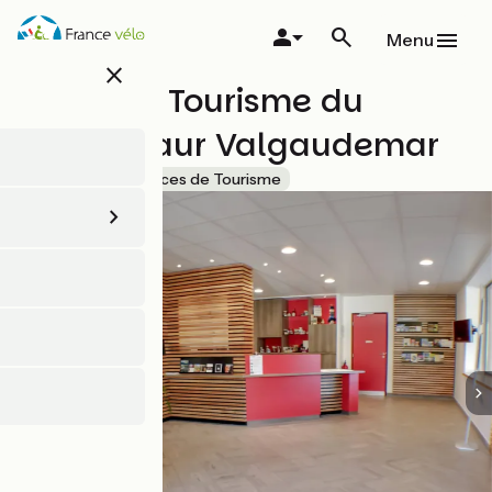
Aller
au
Menu
contenu
close
principal
Office de Tourisme du
Champsaur Valgaudemar
Accueil Vélo
Offices de Tourisme