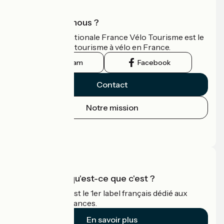
Qui sommes-nous ?
L'association nationale France Vélo Tourisme est le
guide officiel du tourisme à vélo en France.
Instagram
Facebook
Contact
Notre mission
Espace Presse
Espace Pro
Accueil Vélo qu'est-ce que c'est ?
Accueil Vélo c'est le 1er label français dédié aux
cyclistes en vacances.
En savoir plus