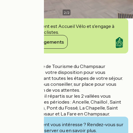
2
/
2
Cet établissement est Accueil Vélo et s'engage à
accueillir des cyclistes.
Voir ses engagements
Détails
L’équipe de l’Office de Tourisme du Champsaur
Valgaudemar est à votre disposition pour vous
accompagner durant toutes les étapes de votre séjour.
En amont, pour vous conseiller, sur place pour vous
guider en fonction de vos attentes.
7 bureaux d'accueil répartis sur les 2 vallées vous
accueillent selon les périodes : Ancelle, Chaillol , Saint
Léger Les Mélèzes, Pont du Fossé, La Chapelle, Saint
Bonnet en Champsaur et La Fare en Champsaur.
Cet établissement vous intéresse ? Rendez-vous sur
leur site pour réserver ou en savoir plus.