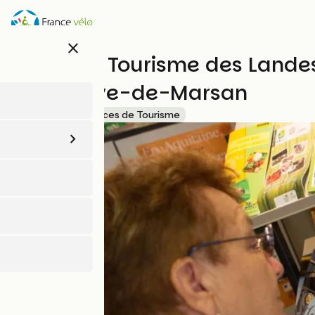
Aller
au
contenu
close
principal
Office de Tourisme des Lande
Villeneuve-de-Marsan
Accueil Vélo
Offices de Tourisme